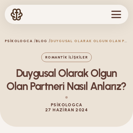
D
UYGUSAL OLARAK OLGUN OLAN PARTNERI NASIL ANLARIZ?
PSIKOLOGCA
BLOG
ROMANTIK İLIŞKILER
Duygusal Olarak Olgun
Olan Partneri Nasıl Anlarız?
PSIKOLOGCA
27 HAZIRAN 2024