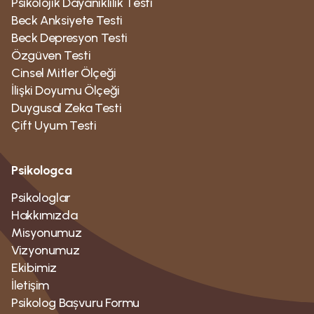
Psikolojik Dayanıklılık Testi
Beck Anksiyete Testi
Beck Depresyon Testi
Özgüven Testi
Cinsel Mitler Ölçeği
İlişki Doyumu Ölçeği
Duygusal Zeka Testi
Çift Uyum Testi
Psikologca
Psikologlar
Hakkımızda
Misyonumuz
Vizyonumuz
Ekibimiz
İletişim
Psikolog Bașvuru Formu