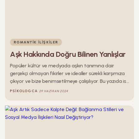
ROMANTIK İLIŞKILER
Aşk Hakkında Doğru Bilinen Yanlışlar
Popüler kültür ve medyada aşkın tanımına dair
gerçekçi olmayan fikirler ve idealler sürekli karşımıza
çıkıyor ve bize benimsetilmeye çalışılıyor. Bu yazıda ise
aşkı tanımlama eylemlerinden farklı olarak aşk
PSIKOLOGCA
29 HAZIRAN 2024
kavramına biraz tersten bakacağız ve aşkın ne
olduğu değil, ne olmadığı konusu üzerinde duracağız.