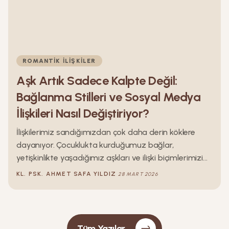
ROMANTIK İLIŞKILER
Aşk Artık Sadece Kalpte Değil:
Bağlanma Stilleri ve Sosyal Medya
İlişkileri Nasıl Değiştiriyor?
İlişkilerimiz sandığımızdan çok daha derin köklere
dayanıyor. Çocuklukta kurduğumuz bağlar,
yetişkinlikte yaşadığımız aşkları ve ilişki biçimlerimizi
fark etmeden şekillendiriyor. Ancak günümüzde bu
KL. PSK.
AHMET SAFA
YILDIZ
28 MART 2026
dinamiklere yeni bir unsur daha ekleniyor: sosyal
medya. Artık ilişkiler yalnızca duygusal değil, aynı
zamanda dijital bir boyutta da yaşanıyor. Bu yazı,
bağlanma stillerinin romantik ilişkiler üzerindeki
Tüm Yazılar