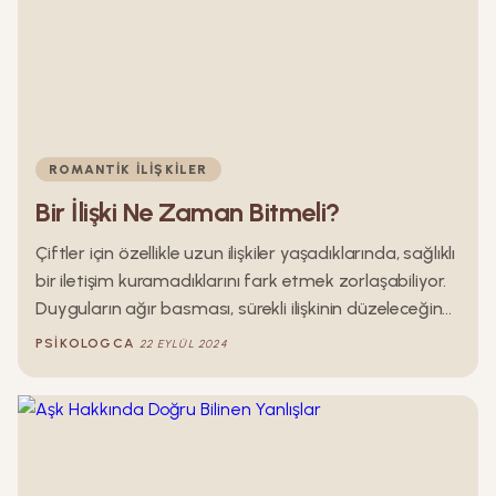
ROMANTIK İLIŞKILER
Bir İlişki Ne Zaman Bitmeli?
Çiftler için özellikle uzun ilişkiler yaşadıklarında, sağlıklı
bir iletişim kuramadıklarını fark etmek zorlaşabiliyor.
Duyguların ağır basması, sürekli ilişkinin düzeleceğine
olan inanç, ayrılık çanlarının ertelenmesine ve işlerin
PSIKOLOGCA
22 EYLÜL 2024
sarpa sarmasına neden oluyor. Tarafların birbirinden
kopmama isteği, yeni bir ilişkiye başlamaya karşı
duyulan yorgunlukları ne yazık ki sorunlu ilişkileri
devam ettirmeye yönelik kararlarla sonuçlanıyor.