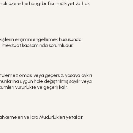
mak üzere herhangi bir fikri mülkiyet vb. hak
 kişilerin erişimini engellemek hususunda
asal mevzuat kapsamında sorumludur.
ütülemez olması veya geçersiz, yasaya aykırı
larına uygun hale değiştirilmiş sayılır veya
mleri yürürlükte ve geçerli kalır.
emeleri ve İcra Müdürlükleri yetkilidir.