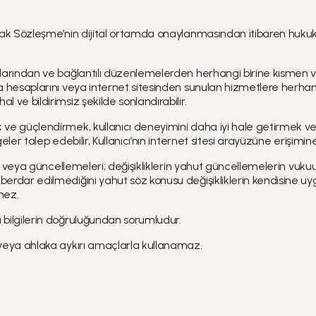
arak Sözleşme’nin dijital ortamda onaylanmasından itibaren hukuk
şullarından ve bağlantılı düzenlemelerden herhangi birine kısmen
ya hesaplarını veya internet sitesinden sunulan hizmetlere herhangi
l ve bildirimsiz şekilde sonlandırabilir.
ak ve güçlendirmek, kullanıcı deneyimini daha iyi hale getirmek 
eler talep edebilir, Kullanıcı’nın internet sitesi arayüzüne erişimine il
leri veya güncellemeleri; değişikliklerin yahut güncellemelerin vuku
 haberdar edilmediğini yahut söz konusu değişikliklerin kendisin
mez.
u bilgilerin doğruluğundan sorumludur.
a veya ahlaka aykırı amaçlarla kullanamaz.