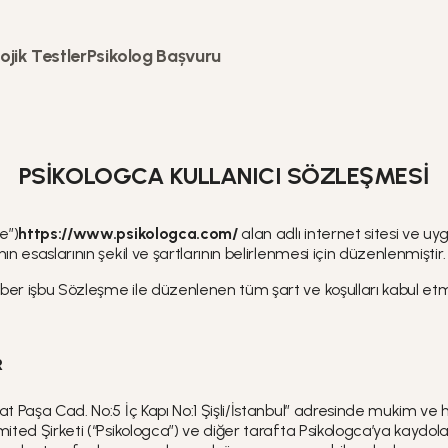
ojik Testler
Psikolog Bașvuru
PSİKOLOGCA KULLANICI SÖZLEŞMESİ
e”)
https://www.psikologca.com/
alan adlı internet sitesi ve uy
 esaslarının şekil ve şartlarının belirlenmesi için düzenlenmiştir.
ber işbu Sözleşme ile düzenlenen tüm şart ve koşulları kabul et
R
at Paşa Cad. No:5 İç Kapı No:1 Şişli/İstanbul” adresinde mukim v
ited Şirketi (“Psikologca”) ve diğer tarafta Psikologca’ya kaydola