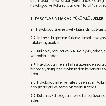
üzerindeki hizmetlerden yararlanarak danışman
Psikologca ve Kullanıcı ayrı ayrı “Taraf” ve birli
2. TARAFLARIN HAK VE YÜKÜMLÜLÜKLERİ
2.1.
Psikologca siteine üyelik kişiseldir, başkası 
2.2.
Kullanıcı bilgilerinin Kullanıcı ihmali dol
tutulamayacaktır.
2.3.
Kullanıcı, Kanuna ve hukuka aykırı, tehdit, 
ve taahhüt eder.
2.4.
Psikologca internet sitesi üzerinden sorula
biçimde yaptığı her paylaşımdan kendisinin s
eder.
2.5.
Psikologca internet sitesi üzerinden Kull
danışmanlığın ve terapinin yerini tutmaz.
2.6.
Kullanıcı, Psikologca internet sitesi üzer
eder.