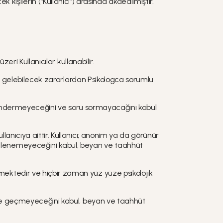
şilerin (“Kullanıcı”) arasında akdedilmiştir.
eri Kullanıcılar kullanabilir.
layı gelebilecek zararlardan Psikologca sorumlu
rik göndermeyeceğini ve soru sormayacağını kabul
lanıcıya aittir. Kullanıcı; anonim ya da görünür
üklenemeyeceğini kabul, beyan ve taahhüt
mektedir ve hiçbir zaman yüz yüze psikolojik
işime geçmeyeceğini kabul, beyan ve taahhüt