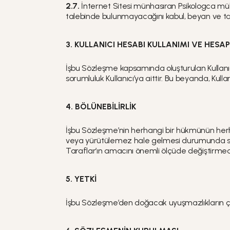
2.7.
İnternet Sitesi münhasıran Psikologca mülk
talebinde bulunmayacağını kabul, beyan ve t
3. KULLANICI HESABI KULLANIMI VE HESA
İşbu Sözleşme kapsamında oluşturulan Kullanıcı 
sorumluluk Kullanıcı’ya aittir. Bu beyanda, K
4. BÖLÜNEBİLİRLİK
İşbu Sözleşme’nin herhangi bir hükmünün herh
veya yürütülemez hale gelmesi durumunda söz k
Taraflar’ın amacını önemli ölçüde değiştirmeden
5. YETKİ
İşbu Sözleşme’den doğacak uyuşmazlıkların çöz