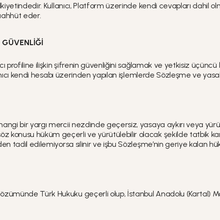
iyetindedir. Kullanıcı, Platform üzerinde kendi cevapları dahil ol
aahhüt eder.
P GÜVENLİĞİ
profiline ilişkin şifrenin güvenliğini sağlamak ve yetkisiz üçüncü
ullanıcı kendi hesabı üzerinden yapılan işlemlerde Sözleşme ve y
angi bir yargı mercii nezdinde geçersiz, yasaya aykırı veya yür
onusu hüküm geçerli ve yürütülebilir olacak şekilde tatbik kanun
 tadil edilemiyorsa silinir ve işbu Sözleşme’nin geriye kalan hükü
ümünde Türk Hukuku geçerli olup, İstanbul Anadolu (Kartal) Mahk