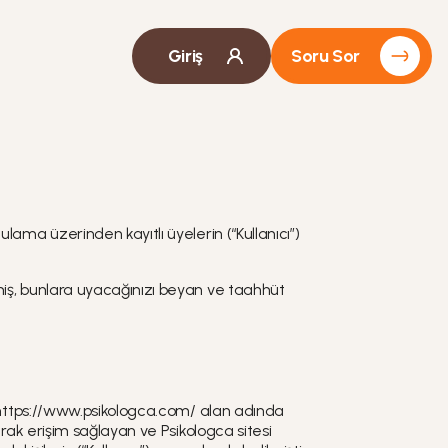
Giriş
Soru Sor
gulama üzerinden kayıtlı üyelerin (“Kullanıcı”)
miş, bunlara uyacağınızı beyan ve taahhüt
e https://www.psikologca.com/ alan adında
rak erişim sağlayan ve Psikologca sitesi