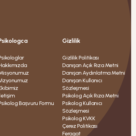
Psikologca
Gizlilik
Psikologlar
Gizlilik Politikası
Hakkımızda
Danışan Açık Rıza Metni
Misyonumuz
Danışan Aydınlatma Metni
Vizyonumuz
Danışan Kullanıcı
Ekibimiz
Sözleşmesi
İletişim
Psikolog Açık Rıza Metni
Psikolog Bașvuru Formu
Psikolog Kullanıcı
Sözleşmesi
Psikolog KVKK
Çerez Politikası
Feragat