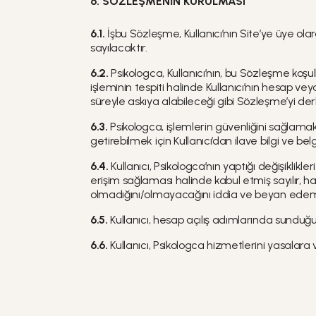
6. SÖZLEŞMENİN KURULMASI
6.1.
İşbu Sözleşme, Kullanıcı’nın Site’ye üye ol
sayılacaktır.
6.2.
Psikologca, Kullanıcı’nın, bu Sözleşme ko
işleminin tespiti halinde Kullanıcı’nın hesap ve
süreyle askıya alabileceği gibi Sözleşme’yi derha
6.3.
Psikologca, işlemlerin güvenliğini sağlam
getirebilmek için Kullanıcı’dan ilave bilgi ve belg
6.4.
Kullanıcı, Psikologca’nın yaptığı değişiklik
erişim sağlaması halinde kabul etmiş sayılır,
olmadığını/olmayacağını iddia ve beyan ede
6.5.
Kullanıcı, hesap açılış adımlarında sunduğ
6.6.
Kullanıcı, Psikologca hizmetlerini yasalar