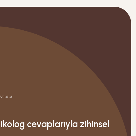
 V
1.8.6
sikolog cevaplarıyla zihinsel