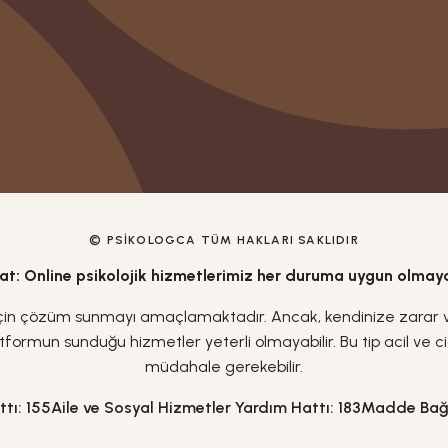
© PSIKOLOGCA TÜM HAKLARI SAKLIDIR
at: Online psikolojik hizmetlerimiz her duruma uygun olmaya
 için çözüm sunmayı amaçlamaktadır. Ancak, kendinize zarar ve
tformun sunduğu hizmetler yeterli olmayabilir. Bu tip acil ve 
müdahale gerekebilir.
ttı: 155
Aile ve Sosyal Hizmetler Yardım Hattı: 183
Madde Bağım