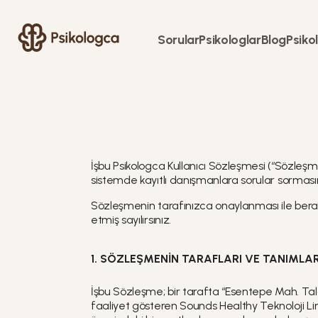
Sorular
Psikologlar
Blog
Psikol
İşbu Psikologca Kullanıcı Sözleşmesi (“Sözleşm
sistemde kayıtlı danışmanlara sorular sormasının
Sözleşmenin tarafınızca onaylanması ile bera
etmiş sayılırsınız.
1. SÖZLEŞMENİN TARAFLARI VE TANIMLA
İşbu Sözleşme; bir tarafta “Esentepe Mah. Tal
faaliyet gösteren Sounds Healthy Teknoloji Lim