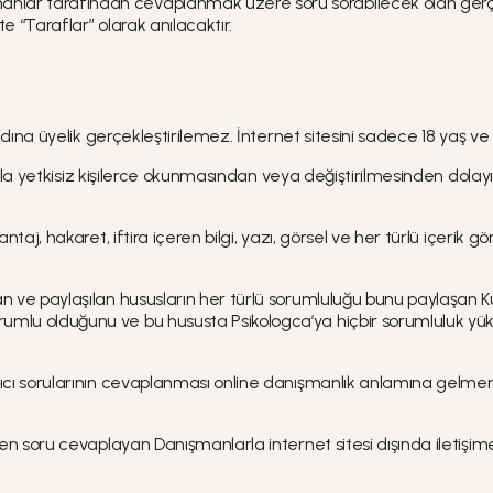
lar tarafından cevaplanmak üzere soru sorabilecek olan gerçek ki
kte “Taraflar” olarak anılacaktır.
adına üyelik gerçekleştirilemez. İnternet sitesini sadece 18 yaş ve üz
ayısıyla yetkisiz kişilerce okunmasından veya değiştirilmesinden do
şantaj, hakaret, iftira içeren bilgi, yazı, görsel ve her türlü içe
n ve paylaşılan hususların her türlü sorumluluğu bunu paylaşan Kul
orumlu olduğunu ve bu hususta Psikologca’ya hiçbir sorumluluk y
anıcı sorularının cevaplanması online danışmanlık anlamına gelme
inden soru cevaplayan Danışmanlarla internet sitesi dışında ilet