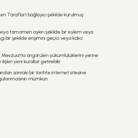
en Taraflar’ı bağlayıcı şekilde kurulmuş
 veya tamamen aykırı şekilde bir eylem veya
 bir şekilde erişimini geçici veya kalıcı
ve Mevzuatta öngörülen yükümlülüklerini yerine
işkin yeni kurallar getirebilir.
undan sonraki bir tarihte internet sitesine
e uygulanmasının mümkün