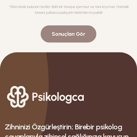
*Sitemizde bulunan testler tıbbi bir tavsiye içermez ve tanı koymaz. Hastalık
tanısını yalnızca psikiyatri hekimleri koyabilir.
Sonuçları Gör
Zihninizi Özgürleştirin; Birebir psikolog
cevaplarıyla zihinsel sağlığınıza kavuşun