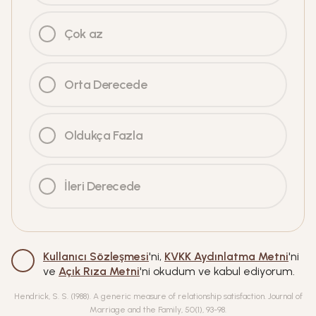
Çok az
Orta Derecede
Oldukça Fazla
İleri Derecede
Kullanıcı Sözleşmesi
'ni,
KVKK Aydınlatma Metni
'ni
ve
Açık Rıza Metni
'ni okudum ve kabul ediyorum.
Hendrick, S. S. (1988). A generic measure of relationship satisfaction. Journal of
Marriage and the Family, 50(1), 93-98.