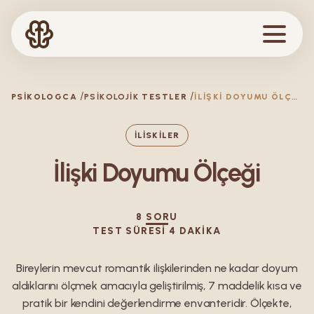
İ
LIŞKI DOYUMU ÖLÇEĞI
PSIKOLOGCA
PSIKOLOJIK
TESTLER
ILISKILER
İlişki Doyumu Ölçeği
8
SORU
TEST SÜRESI
4
DAKIKA
Bireylerin mevcut romantik ilişkilerinden ne kadar doyum
aldıklarını ölçmek amacıyla geliştirilmiş, 7 maddelik kısa ve
pratik bir kendini değerlendirme envanteridir. Ölçekte,