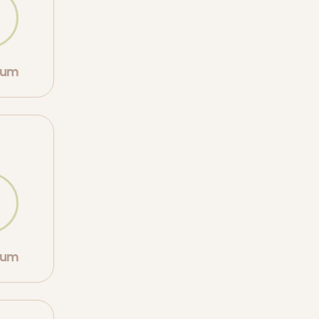
orum
orum