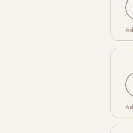
As
As