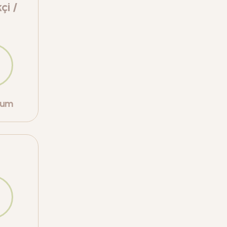
çi /
orum