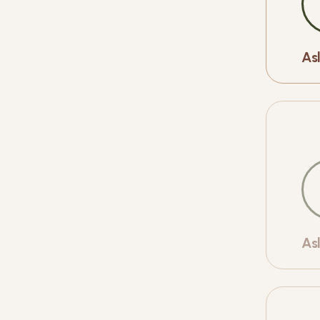
As
As