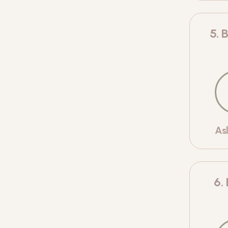
5
.
B
As
6
.