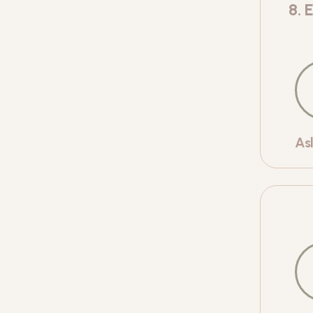
8
.
E
As