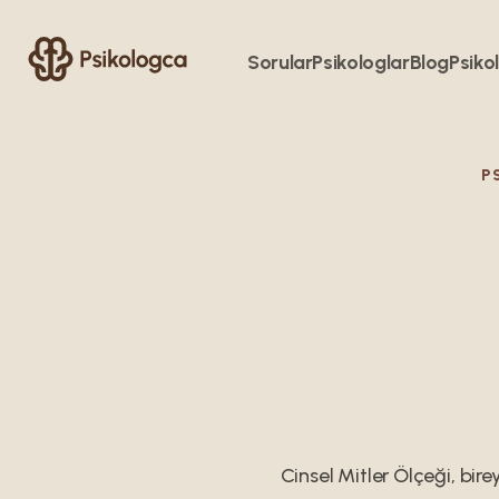
Sorular
Psikologlar
Blog
Psikol
P
Cinsel Mitler Ölçeği, birey