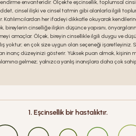
endirme envanteridir. Ölçekte eşcinsellik, toplumsal cinsiyet
det, cinsel ilişki ve cinsel tatmin gibi alanlarla ilgili top
lır. Katılımcılardan her ifadeyi dikkatle okuyarak kendiler
k, bireylerin cinselliğe ilişkin düşünce yapısını, önyargıları
eyi amaçlar. Ölçek, bireyin cinsellikle ilgili duygu ve düşü
ış yoktur; en çok size uygun olan seçeneği işaretleyiniz. 
lan inanç düzeyinizi gösterir. Yüksek puan almak, kişinin 
lamına gelmez; yalnızca yanlış inanışlara daha çok sahi
1
.
Eşcinsellik bir hastalıktır.