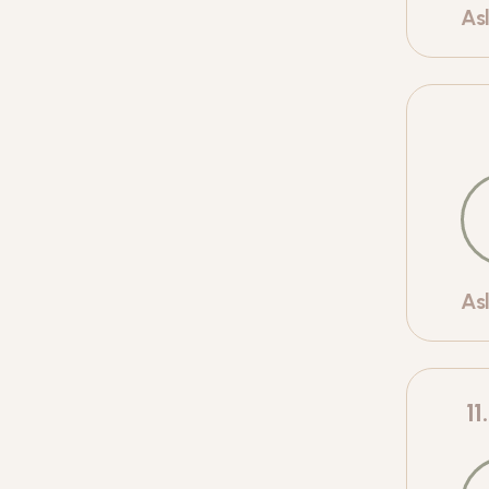
As
As
11