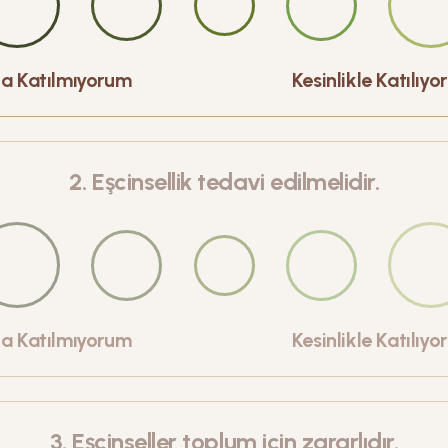
la Katılmıyorum
Kesinlikle Katılıy
2
.
Eşcinsellik tedavi edilmelidir.
la Katılmıyorum
Kesinlikle Katılıy
3
.
Eşcinseller toplum için zararlıdır.