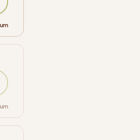
orum
orum