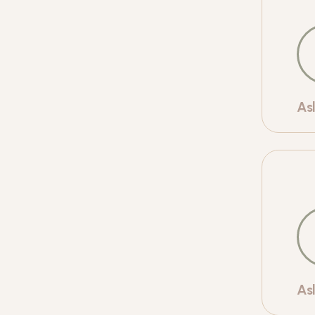
As
As