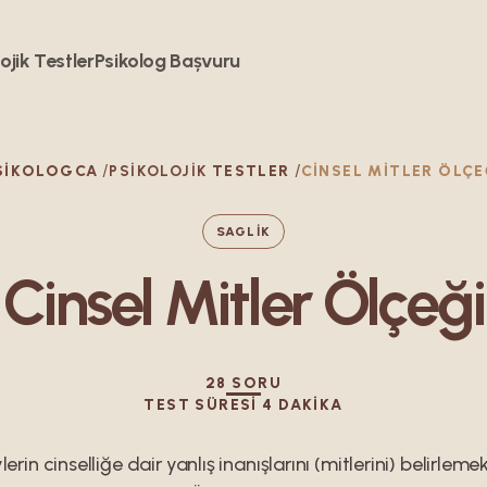
ojik Testler
Psikolog Bașvuru
SIKOLOGCA
PSIKOLOJIK
TESTLER
CINSEL MITLER ÖLÇE
SAGLIK
Cinsel Mitler Ölçeği
28
SORU
TEST SÜRESI
4
DAKIKA
lerin cinselliğe dair yanlış inanışlarını (mitlerini) belirlem