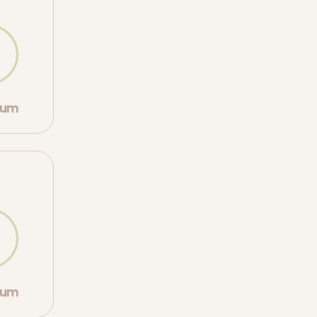
orum
orum