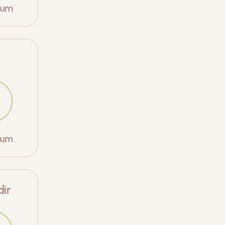
orum
orum
ir