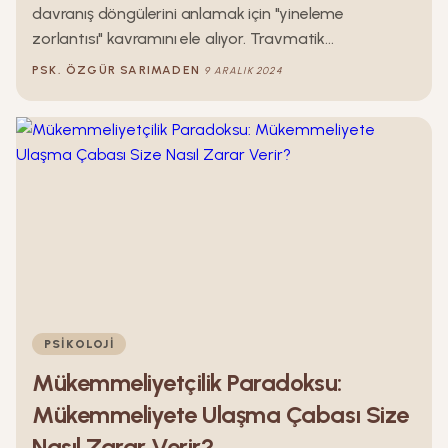
davranış döngülerini anlamak için "yineleme
zorlantısı" kavramını ele alıyor. Travmatik
deneyimlerin bilinçaltımızda nasıl derin izler bıraktığını
PSK.
ÖZGÜR
SARIMADEN
9 ARALIK 2024
ve bu izlerin bizi farkında olmadan aynı senaryolara
çektiğini açıklıyor. Metaforik bir labirent üzerinden, bu
döngülerden çıkış yollarını keşfetmek için farkındalık,
travmalarla yüzleşme ve yeni yaklaşımlar geliştirme
önerileri sunuyor.
PSIKOLOJI
Mükemmeliyetçilik Paradoksu:
Mükemmeliyete Ulaşma Çabası Size
Nasıl Zarar Verir?