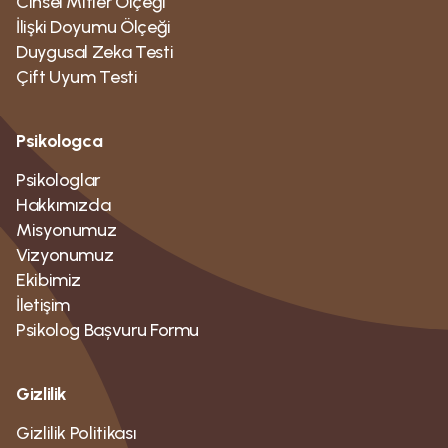
Cinsel Mitler Ölçeği
alanımızda neyin olduğunu ve neyin olmadığını
İlişki Doyumu Ölçeği
anladığımızda, enerjimizi gerçekten üretken olan
Duygusal Zeka Testi
yollarla yeniden yönlendirmeye başlayabiliriz. Etki
Çift Uyum Testi
alanımızı bilmek, sonuca aşırı odaklanmaktan geri
adım atabileceğimiz ve bunun yerine sürece ve
Psikologca
anlamlı bir hayatı teşvik eden şeylere
odaklanabileceğimiz anlamına gelir. Esnek olmak
Psikologlar
ayrıca kontrolümüz dışındaki durumları bırakma
Hakkımızda
yeteneğimizi geliştirir ve bizi tüm kendini suçlama ve
Misyonumuz
düşünmeden korur. Kontrol yanılsamasına kurban
Vizyonumuz
gittiğiniz durumları fark ettiniz mi acaba? Bunu fark
Ekibimiz
etmek ve etiketlemek, abartılı bir kontrol duygusunu
İletişim
sürdürmeye yönelik beyhude çabalarımızdan
Psikolog Bașvuru Formu
vazgeçmeye doğru atılacak harika bir ilk adımdır.
Gizlilik
Gizlilik Politikası