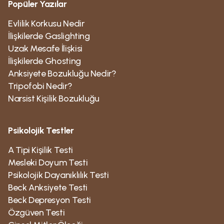
Popüler Yazılar
olduğu ve farklı davranmış olsak bile işler daha iyi
olmayabilirdi. Pişmanlık doğal ve geçmiş hatalardan
Evlilik Korkusu Nedir
ders çıkarmak büyümenin ayrılmaz bir parçası olsa
İlişkilerde Gaslighting
da, değiştirilemeyen geçmiş bir olaya odaklanmak bir
Uzak Mesafe İlişkisi
kontrol yanılsamasıdır. Peki, şimdi kontrol
İlişkilerde Ghosting
yanılsamasını bildiğimize göre, bu konuda ne
Anksiyete Bozukluğu Nedir?
yapabiliriz?Zihinsel sağlığın temel taşlarından biri
Tripofobi Nedir?
esnekliktir; düşünme, davranma ve duygularımızla
Narsist Kişilik Bozukluğu
ilişki kurma biçimimizde. Kontrol ihtiyacına
odaklanmak genellikle esnekliği engeller ve tatmin
Psikolojik Testler
edici ve ilgi çekici bir hayatın tadını çıkarma
kapasitemizi sınırlar. İronik olarak, katı kontrol
A Tipi Kişilik Testi
duygusunu bırakarak, esnek bir pozisyondan daha
Mesleki Doyum Testi
fazla "kontrol" elde edebiliriz. Bu, hayatın farklı
Psikolojik Dayanıklılık Testi
alanlarında sahip olduğumuz kontrol derecesinin
Beck Anksiyete Testi
sınırlı olduğunu kabul etmeyi ve her şeyi dar bir şekilde
Beck Depresyon Testi
tanımlanmış bir konfor alanında tutmak için çaba
Özgüven Testi
harcamak yerine bu fikirle rahat olmayı içerir. Etki