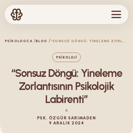
“
SONSUZ DÖNGÜ: YINELEME ZORLANTISININ PSIKOLOJIK LABIRENTI”
PSIKOLOGCA
BLOG
PSIKOLOJI
“Sonsuz Döngü: Yineleme
Zorlantısının Psikolojik
Labirenti”
PSK.
ÖZGÜR
SARIMADEN
9 ARALIK 2024