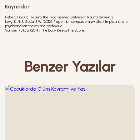
Kaynaklar
Fisher, J. (2017). Healing the Fragmented Selves of Trauma Survivors.
Levy, K. N., & Scala, J. W. (2012). Repetition compulsion revisited: Implications for
psychoanalytic theory and technique.
Van der Kolk, B. (2014). The Body Keeps the Score.
Benzer Yazılar