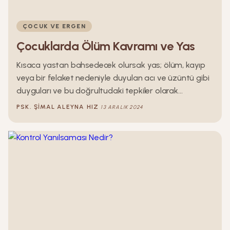
ÇOCUK VE ERGEN
Çocuklarda Ölüm Kavramı ve Yas
Kısaca yastan bahsedecek olursak yas; ölüm, kayıp
veya bir felaket nedeniyle duyulan acı ve üzüntü gibi
duyguları ve bu doğrultudaki tepkiler olarak
söylenebilir. Peki çocuklarda yas nasıl olur? Çocuklar
PSK.
ŞIMAL ALEYNA
HIZ
13 ARALIK 2024
da yetişkinler gibi çeşitli türden kayıplar yaşayabilir.
Aile bireylerinde yaşanılan ölüm ya da boşanma veya
evlat edinme, bakım evine yerleştirilme gibi durumlar
nedeniyle sevdikleri kişilerle ilişkilerini yitirebilirler.
Ancak çocuklar için yas yalnızca bunlarla sınırlı
değildir. Bir arkadaşının uzak bir yere taşınması veya
hastalanması sonucunda da yas yaşayabilirler.