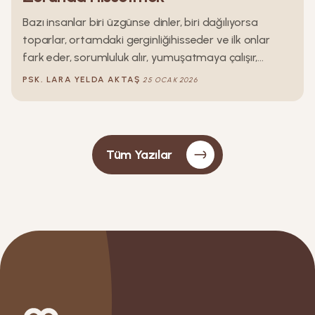
Bazı insanlar biri üzgünse dinler, biri dağılıyorsa
toparlar, ortamdaki gerginliğihisseder ve ilk onlar
fark eder, sorumluluk alır, yumuşatmaya çalışır,
duygu emerler. Çoğu zaman kimse onlardan bunu
PSK.
LARA YELDA
AKTAŞ
25 OCAK 2026
özellikle istememiştir ama yine de hazırdırlar. Hazır
olmak onların en doğal halidir. Dinlerler, anlarlar, idare
ederler, fark ederler. Bu yazı, duygusal olarak hep
hazırda olmak zorunda hisseden insanların
Tüm Yazılar
içdünyasına ait bir yazıdır.