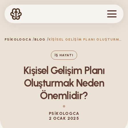
K
IŞISEL GELIŞIM PLANI OLUŞTURMAK NEDEN ÖNEMLIDIR?
PSIKOLOGCA
BLOG
İŞ HAYATI
Kişisel Gelişim Planı
Oluşturmak Neden
Önemlidir?
PSIKOLOGCA
2 OCAK 2025