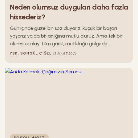
Neden olumsuz duyguları daha fazla
hissederiz?
Gün içinde güzel bir söz duyarız, küçük bir başarı
yaşarız ya da bir anlığına mutlu oluruz. Ama tek bir
olumsuz olay, tüm günü, mutluluğu gölgede
bırakabilir. Peki neden kötü bir his, onlarca iyi
PSK.
SONGÜL
ÇIĞEL
15 MART 2026
duygudan daha güçlü gelir?
SOSYAL HAYAT