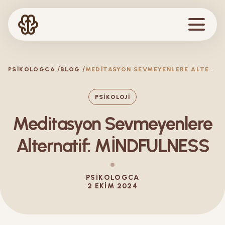
M
EDITASYON SEVMEYENLERE ALTERNATIF: MİNDFULNESS
PSIKOLOGCA
BLOG
PSIKOLOJI
Meditasyon Sevmeyenlere
Alternatif: MİNDFULNESS
PSIKOLOGCA
2 EKIM 2024