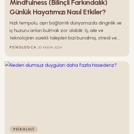
Mindfulness (Bilinçli Farkındalık)
Günlük Hayatımızı Nasıl Etkiler?
Hızlı tempolu, aşırı bağlantılı dünyamızda dinginlik ve
iç huzuru anları bulmak zor olabilir. İş, aile ve
teknolojinin sürekli talepleri bizi bunalmış, stresli ve
kendimizden kopuk hissettirebilir. Bu kaotik ortamda,
PSIKOLOGCA
20 KASIM 2024
antik geleneklere dayanan bir uygulama olan
farkındalık, dengeyi sağlamak, stresi azaltmak ve
zihinsel ve duygusal refahı beslemek için güçlü bir
araç olarak umut vadediyor
PSIKOLOJI