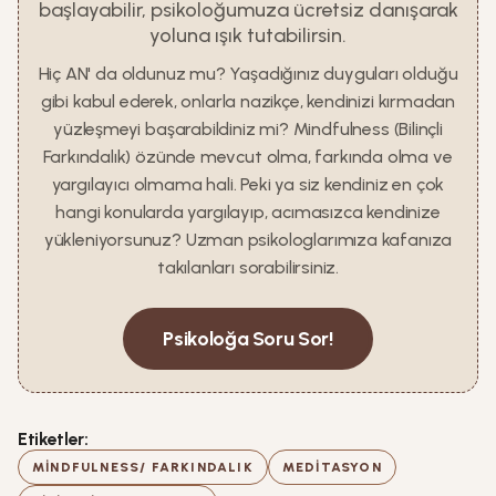
başlayabilir, psikoloğumuza ücretsiz danışarak
yoluna ışık tutabilirsin.
Hiç AN' da oldunuz mu? Yaşadığınız duyguları olduğu
gibi kabul ederek, onlarla nazikçe, kendinizi kırmadan
yüzleşmeyi başarabildiniz mi? Mindfulness (Bilinçli
Farkındalık) özünde mevcut olma, farkında olma ve
yargılayıcı olmama hali. Peki ya siz kendiniz en çok
hangi konularda yargılayıp, acımasızca kendinize
yükleniyorsunuz? Uzman psikologlarımıza kafanıza
takılanları sorabilirsiniz.
Psikoloğa Soru Sor!
Etiketler:
MINDFULNESS/ FARKINDALIK
MEDITASYON