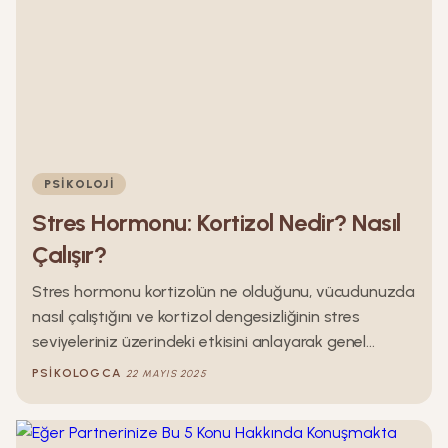
PSIKOLOJI
Stres Hormonu: Kortizol Nedir? Nasıl
Çalışır?
Stres hormonu kortizolün ne olduğunu, vücudunuzda
nasıl çalıştığını ve kortizol dengesizliğinin stres
seviyeleriniz üzerindeki etkisini anlayarak genel
sağlığınızı iyileştirmek için adımlar atabilirsiniz Bu yazı
PSIKOLOGCA
22 MAYIS 2025
dizimizde sizler için kortizole dair bilmeniz gereken
tüm detayları verdik.