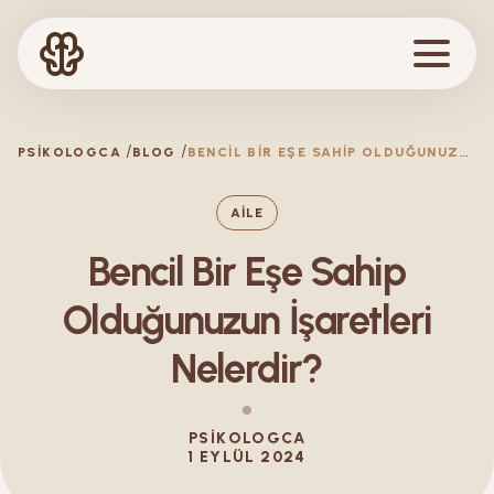
B
ENCIL BIR EŞE SAHIP OLDUĞUNUZUN İŞARETLERI NELERDIR?
PSIKOLOGCA
BLOG
AILE
Bencil Bir Eşe Sahip
Olduğunuzun İşaretleri
Nelerdir?
PSIKOLOGCA
1 EYLÜL 2024