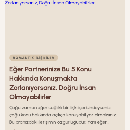
ROMANTIK İLIŞKILER
Eğer Partnerinize Bu 5 Konu
Hakkında Konuşmakta
Zorlanıyorsanız, Doğru İnsan
Olmayabilirler
Çoğu zaman eğer sağlıklı bir ilişki içerisindeyseniz
çoğu konu hakkında açıkça konuşabiliyor olmalısınız.
Bu aranızdaki iletişimin özgürlüğüdür. Yani eğer
partnerinize belli bazı konularda konuşmaktan