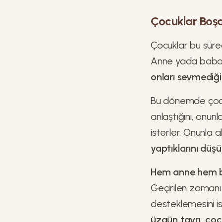
Çocuklar Boş
Çocuklar bu sür
Anne yada baban
onları sevmediğin
Bu dönemde çoc
anlaştığını, onun
isterler. Onunla 
yaptıklarını düşü
Hem anne hem ba
Geçirilen zamanı
desteklemesini i
üzgün tavrı, çoc