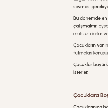
sevmesi gerekiyor
Bu dönemde en sı
çalışmaktır,
oysa
mutsuz olurlar ve 
Çocukların yanı
tutmaları konusun
Çocuklar büyürk
isterler.
Çocuklara Boş
Çocuklarınıza b