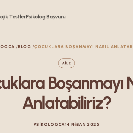
ojik Testler
Psikolog Bașvuru
LOGCA
BLOG
ÇOCUKLARA BOŞANMAYI NASIL ANLATABI
AILE
uklara Boşanmayı N
Anlatabiliriz?
PSIKOLOGCA
14 NISAN 2025