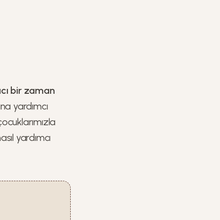
rıcı bir zaman
rına yardımcı
çocuklarımızla
nasıl yardımcı