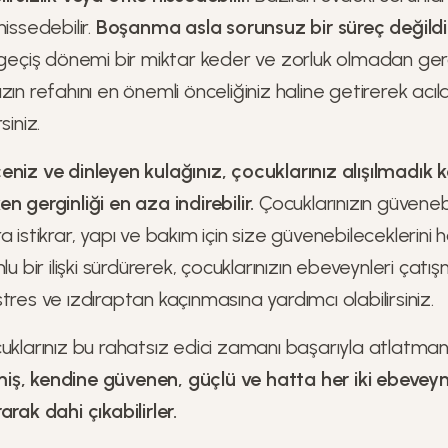
issedebilir.
Boşanma asla sorunsuz bir süreç değildi
r geçiş dönemi bir miktar keder ve zorluk olmadan ge
ın refahını en önemli önceliğiniz haline getirerek acıla
siniz.
eniz ve dinleyen kulağınız, çocuklarınız alışılmadık 
n gerginliği en aza indirebilir.
Çocuklarınızın güvenebi
 istikrar, yapı ve bakım için size güvenebileceklerini ha
lu bir ilişki sürdürerek, çocuklarınızın ebeveynleri çatı
tres ve ızdıraptan kaçınmasına yardımcı olabilirsiniz.
uklarınız bu rahatsız edici zamanı başarıyla atlatmanı
ş, kendine güvenen, güçlü ve hatta her iki ebevey
arak dahi çıkabilirler.