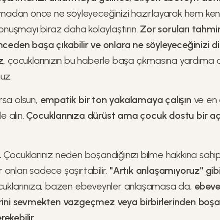
adan önce ne söyleyeceğinizi hazırlayarak hem ken
 konuşmayı biraz daha kolaylaştırın.
Zor soruları tahmin
nceden başa çıkabilir ve onlara ne söyleyeceğinizi di
z,
çocuklarınızın bu haberle başa çıkmasına yardımcı 
uz.
rsa olsun,
empatik bir ton yakalamaya çalışın
ve en 
 alın.
Çocuklarınıza dürüst ama çocuk dostu bir 
.
Çocuklarınız neden boşandığınızı bilme hakkına sahip
onları sadece şaşırtabilir.
"Artık anlaşamıyoruz" gibi
uklarınıza, bazen ebeveynler anlaşamasa da,
ebeve
lerini sevmekten vazgeçmez veya birbirlerinden boş
ekebilir.