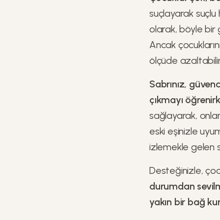
suçlayarak suçlu h
olarak, böyle bi
Ancak çocuklarınız
ölçüde azaltabilir
Sabrınız, güvenc
çıkmayı öğrenirke
sağlayarak, onlara
eski eşinizle uyum
izlemekle gelen s
Desteğinizle, çoc
durumdan sevilmi
yakın bir bağ kur