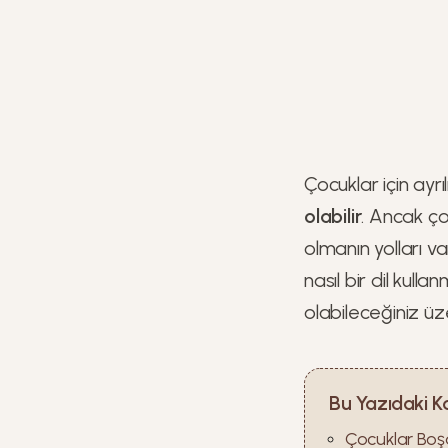
Çocuklar için ayr
olabilir
. Ancak ço
olmanın yolları v
nasıl bir dil kull
olabileceğiniz üz
Bu Yazıdaki K
Çocuklar Boş