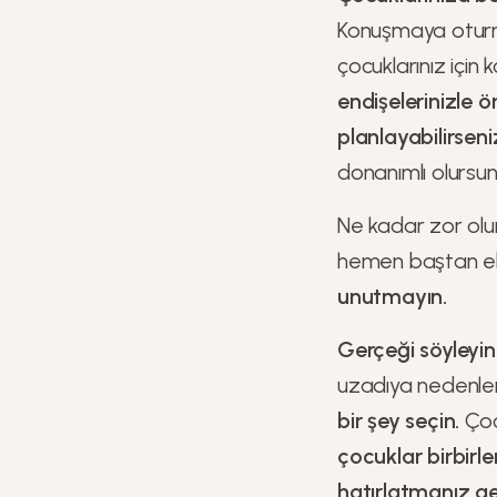
Konuşmaya oturm
çocuklarınız için
endişelerinizle ö
planlayabilirseni
donanımlı olursun
Ne kadar zor olu
hemen baştan ele
unutmayın.
Gerçeği söyleyin
uzadıya nedenler 
bir şey seçin.
Çoc
çocuklar birbir
hatırlatmanız ger