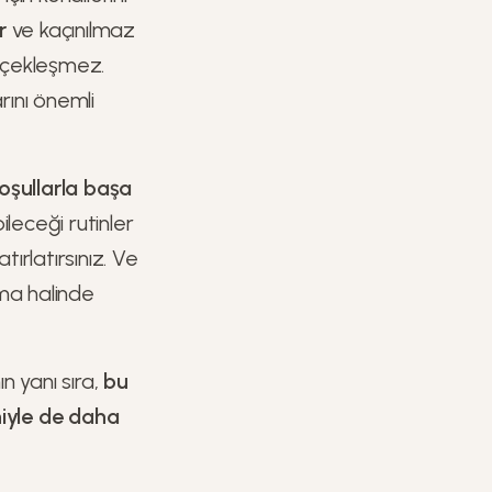
r
ve kaçınılmaz
rçekleşmez.
rını önemli
koşullarla başa
leceği rutinler
tırlatırsınız. Ve
şma halinde
n yanı sıra,
bu
niyle de daha