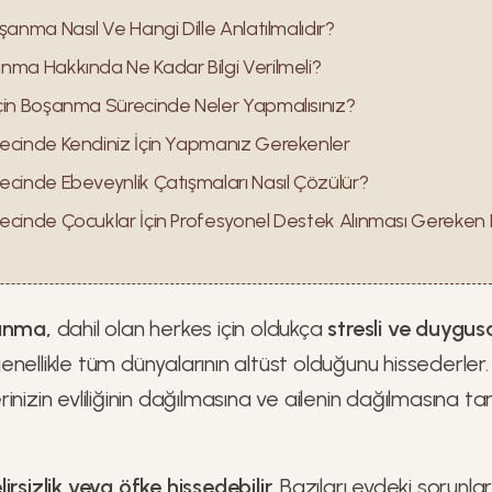
anma Nasıl Ve Hangi Dille Anlatılmalıdır?
ma Hakkında Ne Kadar Bilgi Verilmeli?
in Boşanma Sürecinde Neler Yapmalısınız?
cinde Kendiniz İçin Yapmanız Gerekenler
cinde Ebeveynlik Çatışmaları Nasıl Çözülür?
cinde Çocuklar İçin Profesyonel Destek Alınması Gereken
şanma,
dahil olan herkes için oldukça
stresli ve duygusa
nellikle tüm dünyalarının altüst olduğunu hissederler.
inizin evliliğinin dağılmasına ve ailenin dağılmasına ta
irsizlik veya öfke hissedebilir.
Bazıları evdeki sorunlar 