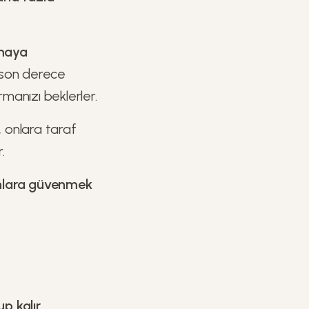
rmaya
 son derece
rmanızı beklerler.
, onlara taraf
.
onlara güvenmek
 kalır.