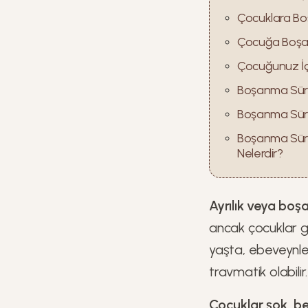
Çocuklara Boş
Çocuğa Boşan
Çocuğunuz İç
Boşanma Süre
Boşanma Süre
Boşanma Süre
Nelerdir?
Ayrılık veya bo
ancak çocuklar ge
yaşta, ebeveynler
travmatik olabilir.
Çocuklar şok, bel