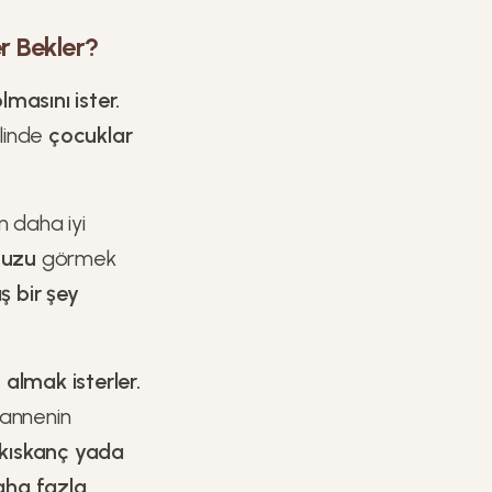
r Bekler?
masını ister.
linde
çocuklar
 daha iyi
nuzu
görmek
ış bir şey
lmak isterler.
 annenin
 kıskanç yada
daha fazla