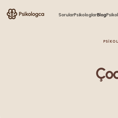
Sorular
Psikologlar
Blog
Psikol
PSIKO
Çoc