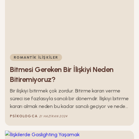
yazıda, sağlıksız ilişki modelleri üzerinde duracağız.
ROMANTIK İLIŞKILER
Bitmesi Gereken Bir İlişkiyi Neden
Bitiremiyoruz?
Bir ilişkiyi bitirmek çok zordur. Bitirme kararı verme
süreci ise fazlasıyla sancılı bir dönemdir. İlişkiyi bitirme
kararı almak neden bu kadar sancılı geçiyor ve neden
zararlı ilişkileri sonlandırmakta bu kadar zorluk
PSIKOLOGCA
21 HAZIRAN 2024
çekiyoruz?