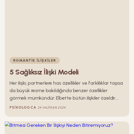
ROMANTIK İLIŞKILER
5 Sağlıksız İlişki Modeli
Her ilişki, partnerlere has özellikler ve farklılıklar taşısa
da büyük resme bakıldığında benzer özellikler
görmek mümkündür. Elbette bütün ilişkiler özeldir.
Ancak dünyanın hemen hemen her yerinde aynı
PSIKOLOGCA
24 HAZIRAN 2024
özellikleri taşıyan ve aynı sorunlara sahip ilişkiler
vardır. Bu benzerlikler ve farklılıklardan yola çıkarak
bazı sağlıksız ilişki modelleri tespit edilmiştir. İşte bu