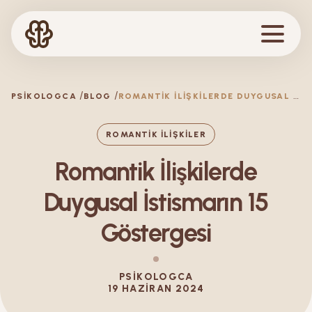
R
OMANTIK İLIŞKILERDE DUYGUSAL İSTISMARIN 15 GÖSTERGESI
PSIKOLOGCA
BLOG
ROMANTIK İLIŞKILER
Romantik İlişkilerde
Duygusal İstismarın 15
Göstergesi
PSIKOLOGCA
19 HAZIRAN 2024