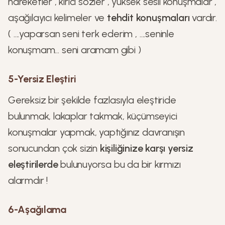
hareketler , kırıcı sözler , yüksek sesli konuşmalar ,
aşağılayıcı kelimeler ve
tehdit konuşmaları
vardır.
( ….yaparsan seni terk ederim , ….seninle
konuşmam… seni aramam gibi )
5-Yersiz Eleştiri
Gereksiz bir şekilde fazlasıyla eleştiride
bulunmak, lakaplar takmak, küçümseyici
konuşmalar yapmak, yaptığınız davranışın
sonucundan çok sizin
kişiliğinize karşı yersiz
eleştirilerde
bulunuyorsa bu da bir kırmızı
alarmdır !
6-Aşağılama