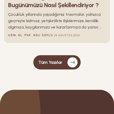
Bugünümüzü Nasıl Şekillendiriyor ?
Çocukluk yıllarında yaşadığımız travmalar, yalnızca
geçmişte kalmaz; yetişkinlikte ilişkilerimize, kendilik
algımıza, kaygılarımıza ve kararlarımıza da yansır.
İçimizdeki küçük çocuğun görülmemesi, eleştirilmesi
UZM. KL. PSK.
ASLI
SOYLU
24 AĞUSTOS 2025
ya da yalnız bırakılması, bugün yaşadığımız duygusal
zorlukların temelinde yer alabilir. Bu yazıda, çocukluk
travmalarının yetişkin hayatımıza nasıl izler bıraktığını
ve içimizdeki çocuğu şefkatle kucaklayarak iyileşme
Tüm Yazılar
sürecine nasıl adım atabileceğimizi anlatıyorum.