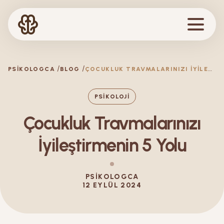
Ç
OCUKLUK TRAVMALARINIZI İYILEŞTIRMENIN 5 YOLU
PSIKOLOGCA
BLOG
PSIKOLOJI
Çocukluk Travmalarınızı
İyileştirmenin 5 Yolu
PSIKOLOGCA
12 EYLÜL 2024