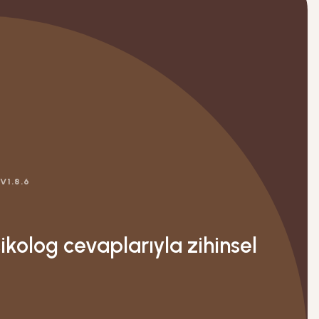
 V
1.8.6
sikolog cevaplarıyla zihinsel