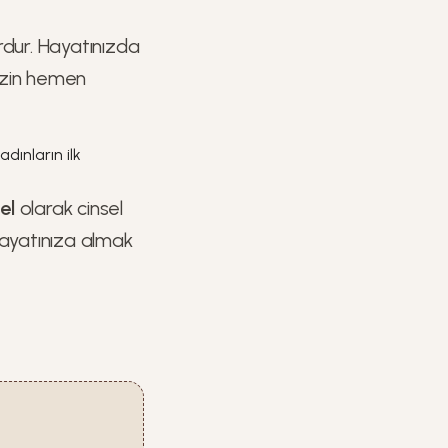
dur. Hayatınızda
inizin hemen
dınların ilk
sel
olarak cinsel
 hayatınıza almak