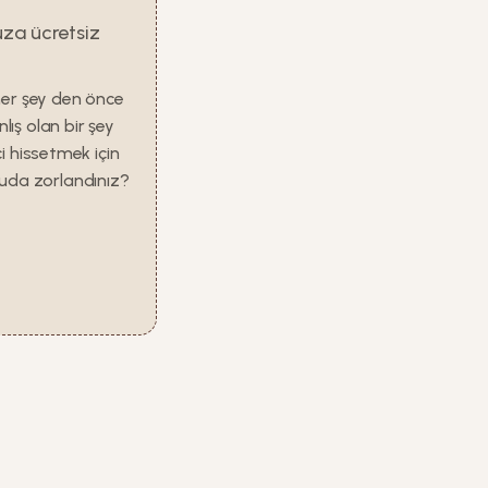
uza ücretsiz
her şey den önce
lış olan bir şey
i hissetmek için
nuda zorlandınız?