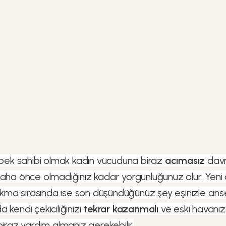
k sahibi olmak kadın vücuduna biraz
acımasız
davra
daha önce olmadığınız kadar yorgunluğunuz olur. Yeni
 sırasında ise son düşündüğünüz şey eşinizle cinsel bi
 kendi çekiciliğinizi
tekrar kazanmalı
ve eski havanız
biraz yardım almanız gerekebilir.