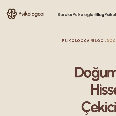
Sorular
Psikologlar
Blog
Psikol
PSIKOLOGCA
BLOG
Doğumd
Hiss
Çekic