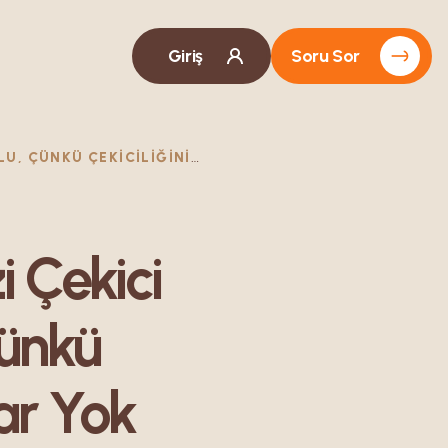
Giriş
Soru Sor
DOĞUMDAN SONRA KENDINIZI ÇEKICI HISSETMENIZIN 10 YOLU, ÇÜNKÜ ÇEKICILIĞINIZ SONSUZA KADAR YOK OLMADI
 Çekici
Çünkü
ar Yok