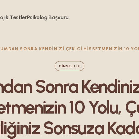
ojik Testler
Psikolog Bașvuru
CINSELLIK
an Sonra Kendinizi
etmenizin 10 Yolu, 
iliğiniz Sonsuza Kad