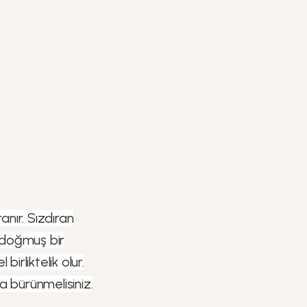
nır. Sızdıran
 doğmuş bir
rliktelik olur.
a bürünmelisiniz.