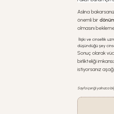
Aslına bakarsanı
önemli bir
dönüm
olmasını beklemem
İlişki ve cinsellik 
düşündüğü şey cinsel 
Sonuç olarak v
birlikteliği imkan
istiyorsanız aşağı
Sayfa içeriği yalnızca bi