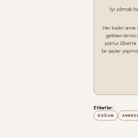
İyi olmak h
Her kadın anne 
gelirken kimisi
yoktur. Elbette
bir şeyler yapma
Etiketler:
DOĞUM
ANNEO