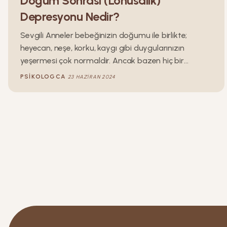
Doğum Sonrası (Lohusalık)
Depresyonu Nedir?
Sevgili Anneler bebeğinizin doğumu ile birlikte;
heyecan, neşe, korku, kaygı gibi duygularınızın
yeşermesi çok normaldir. Ancak bazen hiç bir
annenin beklemediği bir durum da yaşanabilir:
PSIKOLOGCA
23 HAZIRAN 2024
depresyon.