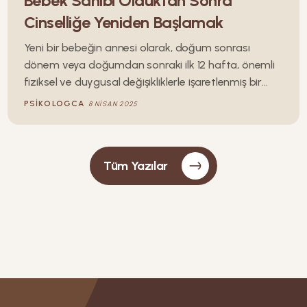
Bebek Sahibi Olduktan Sonra
Cinselliğe Yeniden Başlamak
Yeni bir bebeğin annesi olarak, doğum sonrası
dönem veya doğumdan sonraki ilk 12 hafta, önemli
fiziksel ve duygusal değişikliklerle işaretlenmiş bir
zaman olabilir. Bu süre zarfında, vücudunuz
PSIKOLOGCA
8 NISAN 2025
doğumdan sonra iyileşir, üreme organlarınız hamilelik
öncesi durumuna geri döner ve hormon seviyeleriniz
değişir. Tüm bu değişiklikler seks hakkındaki hislerinizi
Tüm Yazılar
etkileyebilir.