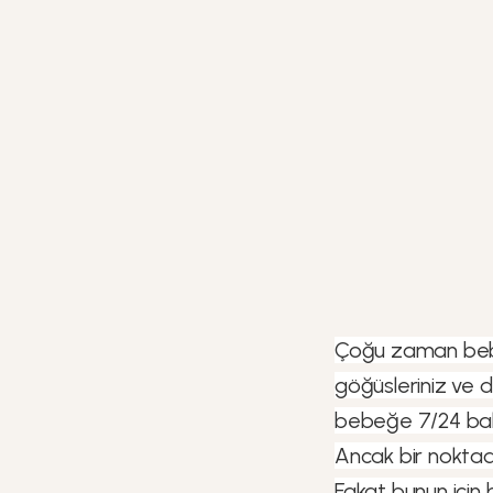
Çoğu zaman bebe
göğüsleriniz ve 
bebeğe 7/24 bakma
Ancak bir noktada
Fakat bunun için 