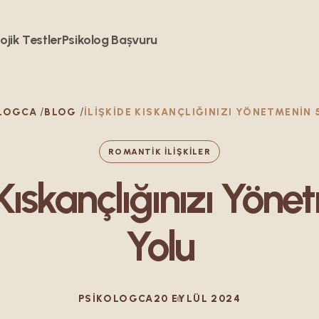
ojik Testler
Psikolog Bașvuru
LOGCA
BLOG
İLIŞKIDE KISKANÇLIĞINIZI YÖNETMENIN 
ROMANTIK İLIŞKILER
 Kıskançlığınızı Yön
Yolu
PSIKOLOGCA
20 EYLÜL 2024