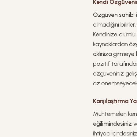
Kendi Özgüvenin
Özgüven sahibi 
olmadığını bilirle
Kendinize olumlu c
kaynaklardan özgü
aklınıza girmeye 
pozitif tarafınd
özgüveniniz geli
az önemseyeceks
Karşılaştırma Y
Muhtemelen kend
eğilimindesiniz
v
ihtiyacı içindesi