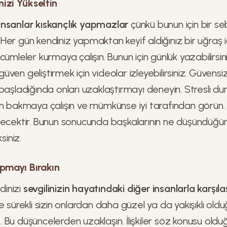
izi Yükseltin
insanlar kıskançlık yapmazlar
çünkü bunun için bir se
r. Her gün kendiniz yapmaktan keyif aldığınız bir uğraş iç
ümleler kurmaya çalışın. Bunun için günlük yazabilirsini
ven geliştirmek için videolar izleyebilirsiniz. Güvens
başladığında onları uzaklaştırmayı deneyin. Stresli du
an bakmaya çalışın ve mümkünse iyi tarafından görün
şecektir. Bunun sonucunda başkalarının ne düşündü
iniz.
apmayı Bırakın
inizi
sevgilinizin hayatındaki diğer insanlarla karşıl
e sürekli sizin onlardan daha güzel ya da yakışıklı o
niz. Bu düşüncelerden uzaklaşın. İlişkiler söz konusu ol