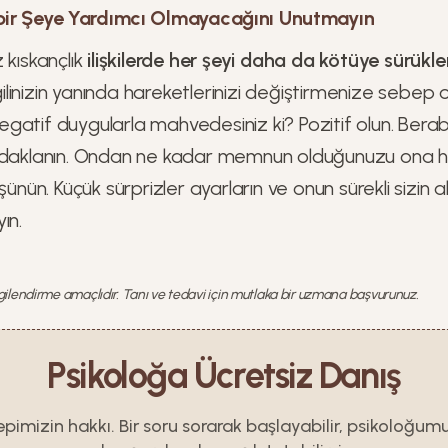
çbir Şeye Yardımcı Olmayacağını Unutmayın
 kıskançlık
ilişkilerde her şeyi daha da kötüye sürükler
linizin yanında hareketlerinizi değiştirmenize sebep 
n negatif duygularla mahvedesiniz ki? Pozitif olun. Bera
odaklanın. Ondan ne kadar memnun olduğunuzu ona hi
şünün. Küçük sürprizler ayarların ve onun sürekli sizin 
yın.
lgilendirme amaçlıdır. Tanı ve tedavi için mutlaka bir uzmana başvurunuz.
Psikoloğa Ücretsiz Danış
epimizin hakkı. Bir soru sorarak başlayabilir, psikoloğum