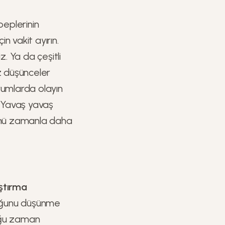
beplerinin
in vakit ayırın.
z. Ya da çeşitli
iz düşünceler
rumlarda olayın
. Yavaş yavaş
ğünü zamanla daha
aştırma
lduğunu düşünme
duğu zaman