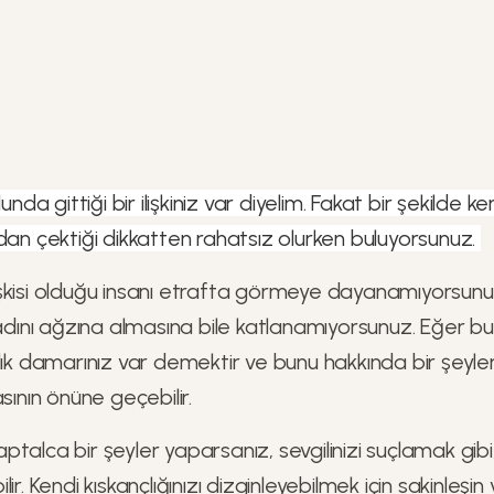
unda gittiği bir ilişkiniz var diyelim. Fakat bir şekilde ken
dan çektiği dikkatten rahatsız olurken buluyorsunuz.
 ilişkisi olduğu insanı etrafta görmeye dayanamıyorsun
 adını ağzına almasına bile katlanamıyorsunuz. Eğer bun
çlık damarınız var demektir ve bunu hakkında bir şey
sının önüne geçebilir.
talca bir şeyler yaparsanız, sevgilinizi suçlamak gibi,
ir. Kendi kıskançlığınızı dizginleyebilmek için sakinleşin