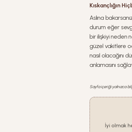
Kıskançlığın Hi
Aslına bakarsanız
durum eğer sevgi
bir ilişkiyi nede
güzel vakitlere 
nasıl olacağını dü
anlamasını sağla
Sayfa içeriği yalnızca bi
İyi olmak h