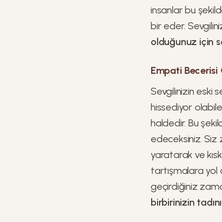
insanlar bu şekild
bir eder. Sevgilini
olduğunuz için s
Empati Becerisi G
Sevgilinizin eski 
hissediyor olabi
haldedir. Bu şek
edeceksiniz. Siz 
yaratarak ve kıs
tartışmalara yol a
geçirdiğiniz zama
birbirinizin tadı