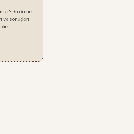
rsunuz? Bu durum
ri ve sonuçları
alım.