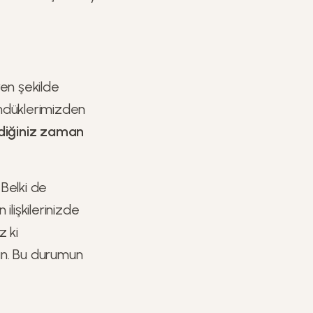
ren şekilde
ündüklerimizden
irdiğiniz zaman
 Belki de
ilişkilerinizde
 ki
ün. Bu durumun