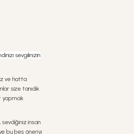
dinizi sevgilinizin
uz ve hatta
lar size tanıdık
ler yapmak
 sevdiğiniz insan
 ve bu beş öneriyi