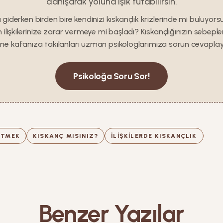
danışarak yoluna ışık tutabilirsin.
 giderken birden bire kendinizi kıskançlık krizlerinde mi buluyo
lişkilerinize zarar vermeye mi başladı? Kıskançlığınızın sebeple
ine kafanıza takılanları uzman psikologlarımıza sorun cevaplay
Psikoloğa Soru Sor!
ETMEK
KISKANÇ MISINIZ?
ILIŞKILERDE KISKANÇLIK
Benzer Yazılar