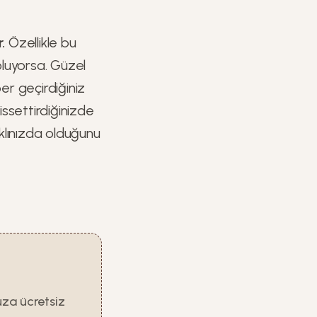
.
Özellikle bu
oluyorsa. Güzel
ber geçirdiğiniz
ssettirdiğinizde
aklınızda olduğunu
uza ücretsiz