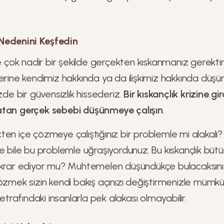
 Nedenini Keşfedin
le çok nadir bir şekilde gerçekten kıskanmanız gerekti
yerine kendimiz hakkında ya da ilişkimiz hakkında düş
zde bir güvensizlik hissederiz.
Bir kıskançlık krizine g
atan gerçek sebebi düşünmeye çalışın
.
en içe çözmeye çalıştığınız bir problemle mi alakalı?
e bile bu problemle uğraşıyordunuz. Bu kıskançlık bütün 
ekrar ediyor mu? Muhtemelen düşündükçe bulacaksınız
çözmek sizin kendi bakış açınızı değiştirmenizle mümk
 etrafındaki insanlarla pek alakası olmayabilir.