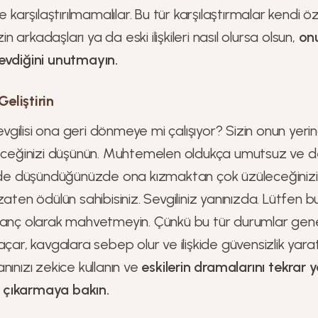
e karşılaştırılmamalılar. Bu tür karşılaştırmalar kendi ö
zin arkadaşları ya da eski ilişkileri nasıl olursa olsun,
onu
evdiğini unutmayın.
eliştirin
sevgilisi ona geri dönmeye mi çalışıyor? Sizin onun yeri
leceğinizi düşünün. Muhtemelen oldukça umutsuz ve de
ilde düşündüğünüzde ona kızmaktan çok üzüleceğinizi
zaten ödülün sahibisiniz. Sevgiliniz yanınızda. Lütfen 
kanç olarak mahvetmeyin. Çünkü bu tür durumlar genel
çar, kavgalara sebep olur ve ilişkide güvensizlik yaratır
nınızı zekice kullanın ve
eskilerin dramalarını tekrar
nı çıkarmaya bakın.