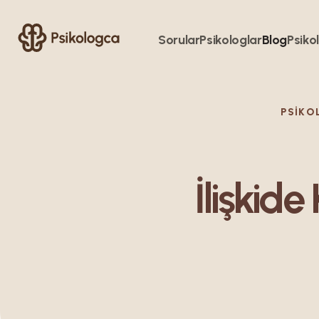
Sorular
Psikologlar
Blog
Psikol
PSIKO
İlişkide