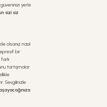
zgüveninizi yerle
n sizi siz
nde olsanız nasıl
presif bir
 fark
bunu tartışmalar
likle
. Sevgilinizle
 yaşayacağınıza