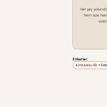
Her şey yolunda
hem size hem i
üzer
Etiketler:
KISKANÇLIĞI YÖN