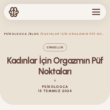
K
ADINLAR İÇIN ORGAZMIN PÜF NOKTALARI
PSIKOLOGCA
BLOG
CINSELLIK
Kadınlar İçin Orgazmın Püf
Noktaları
PSIKOLOGCA
15 TEMMUZ 2024