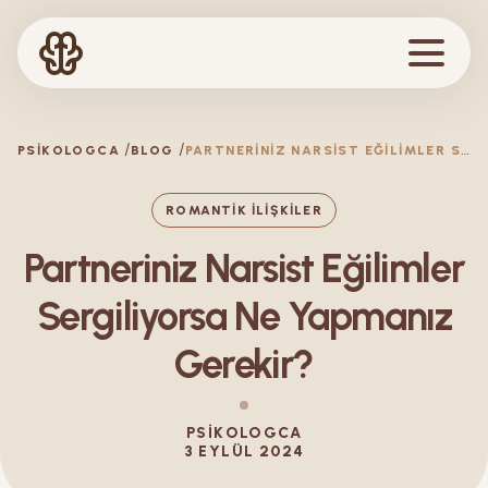
P
ARTNERINIZ NARSIST EĞILIMLER SERGILIYORSA NE YAPMANIZ GEREKIR?
PSIKOLOGCA
BLOG
ROMANTIK İLIŞKILER
Partneriniz Narsist Eğilimler
Sergiliyorsa Ne Yapmanız
Gerekir?
PSIKOLOGCA
3 EYLÜL 2024