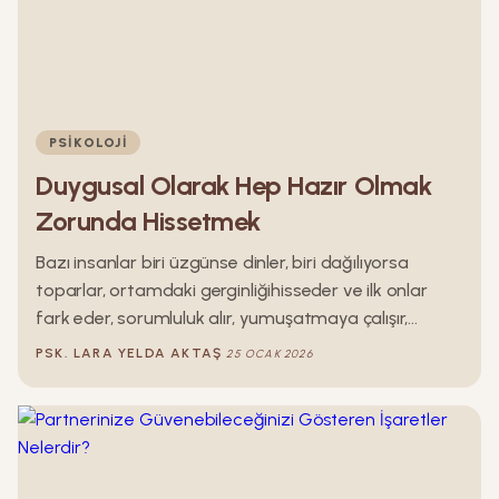
PSIKOLOJI
Duygusal Olarak Hep Hazır Olmak
Zorunda Hissetmek
Bazı insanlar biri üzgünse dinler, biri dağılıyorsa
toparlar, ortamdaki gerginliğihisseder ve ilk onlar
fark eder, sorumluluk alır, yumuşatmaya çalışır,
duygu emerler. Çoğu zaman kimse onlardan bunu
PSK.
LARA YELDA
AKTAŞ
25 OCAK 2026
özellikle istememiştir ama yine de hazırdırlar. Hazır
olmak onların en doğal halidir. Dinlerler, anlarlar, idare
ederler, fark ederler. Bu yazı, duygusal olarak hep
hazırda olmak zorunda hisseden insanların
içdünyasına ait bir yazıdır.