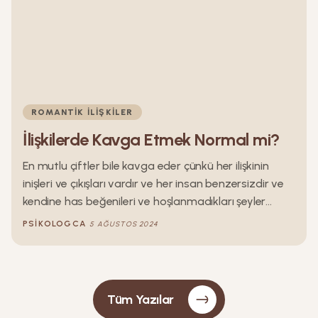
ROMANTIK İLIŞKILER
İlişkilerde Kavga Etmek Normal mi?
En mutlu çiftler bile kavga eder çünkü her ilişkinin
inişleri ve çıkışları vardır ve her insan benzersizdir ve
kendine has beğenileri ve hoşlanmadıkları şeyler
vardır. Bir ilişkide kavga etmek tamamen normaldir.
PSIKOLOGCA
5 AĞUSTOS 2024
Her ilişkinin zorlu dönemlerden geçmesi olasıdır ve
bazı kurallara uymanız koşuluyla ara sıra tartışmanız
normaldir.
Tüm Yazılar