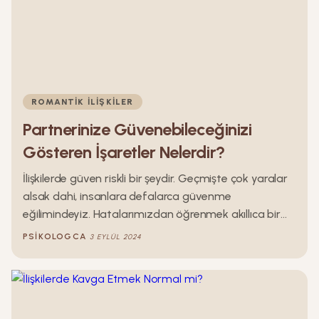
ROMANTIK İLIŞKILER
Partnerinize Güvenebileceğinizi
Gösteren İşaretler Nelerdir?
İlişkilerde güven riskli bir şeydir. Geçmişte çok yaralar
alsak dahi, insanlara defalarca güvenme
eğilimindeyiz. Hatalarımızdan öğrenmek akıllıca bir
şeydir ve bu işaretler partnerinize ne zaman
PSIKOLOGCA
3 EYLÜL 2024
güvenebileceğinizi söylerler . Peki bu işaretler nelerdir
hadi gelin birlikte bakalım.