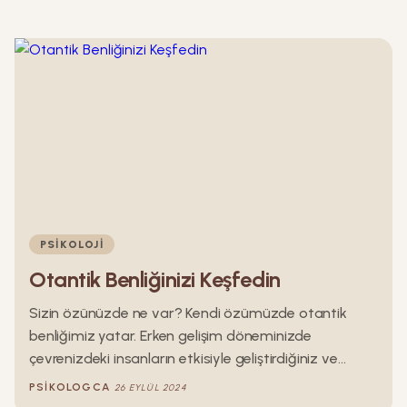
PSIKOLOJI
Otantik Benliğinizi Keşfedin
Sizin özünüzde ne var? Kendi özümüzde otantik
benliğimiz yatar. Erken gelişim döneminizde
çevrenizdeki insanların etkisiyle geliştirdiğiniz ve
adapte ettiğiniz benliğiniz, otantik değildir. Erken
PSIKOLOGCA
26 EYLÜL 2024
çocukluk döneminizde yaşadığınız gelişimler bugün