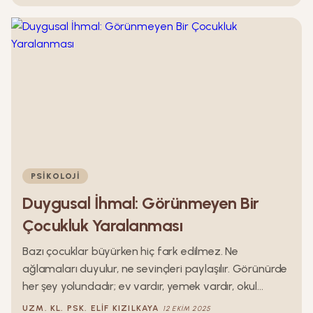
nasıl bir yetişkin olduğunuzun temellerini oluşturur.
Sıklıkla insanlar kendi ailelerindeki sıkıntılarla başa
çıkmak ve hayatta kalabilmek için kendi benliklerini
terk ederler ve ayak uydurmak zorunda kalırlar. Bu
elimizde olmayan dış etkenler bizde travmaya sebep
olabilir ve bizi bir zırh gibi sahte bir kimlik giymeye
zorlayabilir. Ve bu zırh biz farkında olmadan
özümüzü de saklar.
PSIKOLOJI
Duygusal İhmal: Görünmeyen Bir
Çocukluk Yaralanması
Bazı çocuklar büyürken hiç fark edilmez. Ne
ağlamaları duyulur, ne sevinçleri paylaşılır. Görünürde
her şey yolundadır; ev vardır, yemek vardır, okul
vardır… Ama o evin içinde bir eksiklik yankılanır:
UZM. KL. PSK.
ELIF
KIZILKAYA
12 EKIM 2025