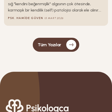
sığ "kendini beğenmişlik" algısının çok ötesinde,
karmaşık bir kendilik (self) patolojisi olarak ele alınır.
Narsisistik kişilik örgütlenmesinin doğasını, gelişimsel
PSK.
HAMIDE
GÜVEN
15 MART 2026
kökenlerini ve dinamiklerini anlamak söz konusu
olduğunda, psikanalitik kuramın iki dev ismi,
Tüm Yazılar