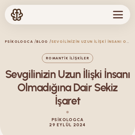
S
EVGILINIZIN UZUN İLIŞKI İNSANI OLMADIĞINA DAIR SEKIZ İŞARET
PSIKOLOGCA
BLOG
ROMANTIK İLIŞKILER
Sevgilinizin Uzun İlişki İnsanı
Olmadığına Dair Sekiz
İşaret
PSIKOLOGCA
29 EYLÜL 2024