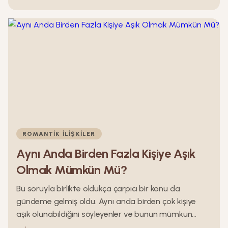
etkiliyor. Bu durumun önüne geçmek için neler
yapmalıyız ? Bu yazı dizisinde duygusal bağı
güçlendirmek için dikkat etmeniz gereken ,
uygulaması kolay en etkili 5 yöntemden
bahsedeceğiz.
ROMANTIK İLIŞKILER
Aynı Anda Birden Fazla Kişiye Aşık
Olmak Mümkün Mü?
Bu soruyla birlikte oldukça çarpıcı bir konu da
gündeme gelmiş oldu. Aynı anda birden çok kişiye
aşık olunabildiğini söyleyenler ve bunun mümkün
olmayacağını söyleyenler, çoktan karşı karşıya gelmiş