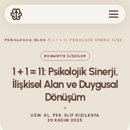
1
+ 1 = 11: PSIKOLOJIK SINERJI, İLIŞKISEL ALAN VE DUYGUSAL DÖNÜŞÜM
PSIKOLOGCA
BLOG
ROMANTIK İLIŞKILER
1 + 1 = 11: Psikolojik Sinerji,
İlişkisel Alan ve Duygusal
Dönüşüm
UZM. KL. PSK.
ELIF
KIZILKAYA
30 KASIM 2025