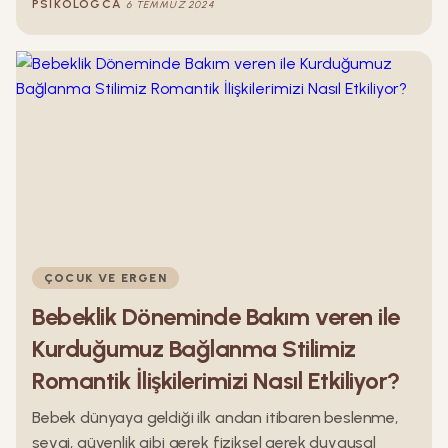
PSIKOLOGCA
6 TEMMUZ 2024
durumda. Gerçekten aynı anda iki kişiye aşık
olabilmek mümkün mü? Bu yazımızda bu konu
üzerinde duracağız.
ÇOCUK VE ERGEN
Bebeklik Döneminde Bakım veren ile
Kurduğumuz Bağlanma Stilimiz
Romantik İlişkilerimizi Nasıl Etkiliyor?
Bebek dünyaya geldiği ilk andan itibaren beslenme,
sevgi, güvenlik gibi gerek fiziksel gerek duygusal