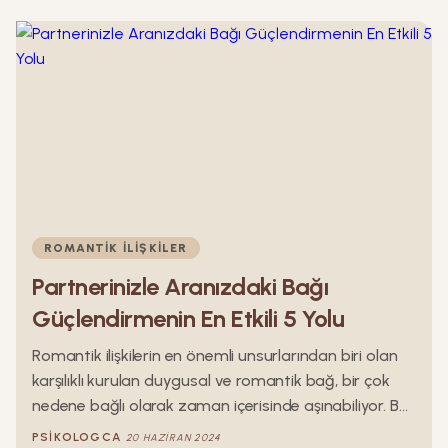
ROMANTIK İLIŞKILER
Partnerinizle Aranızdaki Bağı
Güçlendirmenin En Etkili 5 Yolu
Romantik ilişkilerin en önemli unsurlarından biri olan
karşılıklı kurulan duygusal ve romantik bağ, bir çok
nedene bağlı olarak zaman içerisinde aşınabiliyor. Bu
aşınma ise ilişkinizin geleceğini olumsuz yönde
PSIKOLOGCA
20 HAZIRAN 2024