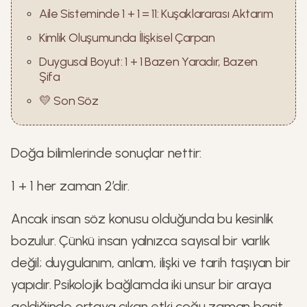
Aile Sisteminde 1 + 1 = 11: Kuşaklararası Aktarım
Kimlik Oluşumunda İlişkisel Çarpan
Duygusal Boyut: 1 + 1 Bazen Yaradır, Bazen
Şifa
💛 Son Söz
Doğa bilimlerinde sonuçlar nettir:
1 + 1 her zaman 2’dir.
Ancak insan söz konusu olduğunda bu kesinlik
bozulur. Çünkü insan yalnızca sayısal bir varlık
değil; duygulanım, anlam, ilişki ve tarih taşıyan bir
yapıdır. Psikolojik bağlamda iki unsur bir araya
geldiğinde ortaya çıkan etki çoğu zaman basit