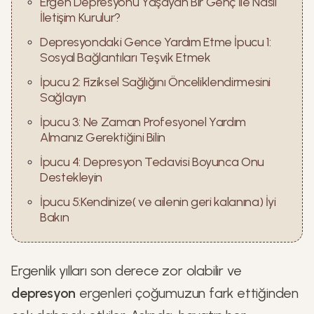
Ergen Depresyonu Yaşayan Bir Genç İle Nasıl
İletişim Kurulur?
Depresyondaki Gence Yardım Etme İpucu 1:
Sosyal Bağlantıları Teşvik Etmek
İpucu 2: Fiziksel Sağlığını Önceliklendirmesini
Sağlayın
İpucu 3: Ne Zaman Profesyonel Yardım
Almanız Gerektiğini Bilin
İpucu 4: Depresyon Tedavisi Boyunca Onu
Destekleyin
İpucu 5:Kendinize( ve ailenin geri kalanına) İyi
Bakın
Ergenlik yılları son derece zor olabilir ve
depresyon
ergenleri çoğumuzun fark ettiğinden