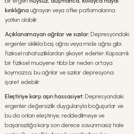
bir ergen
huysuz, düşmanca, kolayca hayal
kırıklığına
uğrayan veya öfke patlamalarına
yatkın olabilir.
Açıklanamayan ağrılar ve sızılar:
Depresyondaki
ergenler sıklıkla baş ağrısı veya mide ağrısı gibi
fiziksel rahatsızlıklardan şikayet ederler. Kapsamlı
bir fiziksel muayene tıbbi bir neden ortaya
koymazsa, bu ağrılar ve sızılar depresyona
işaret edebilir.
Eleştiriye karşı aşırı hassasiyet:
Depresyondaki
ergenler değersizlik duygularıyla boğuşurlar ve
bu da onları eleştiriye, reddedilmeye ve
başarısızlığa karşı son derece savunmasız hale