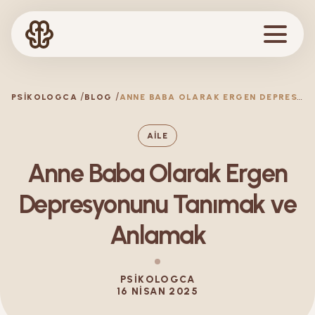
A
NNE BABA OLARAK ERGEN DEPRESYONUNU TANIMAK VE ANLAMAK
PSIKOLOGCA
BLOG
AILE
Anne Baba Olarak Ergen
Depresyonunu Tanımak ve
Anlamak
PSIKOLOGCA
16 NISAN 2025