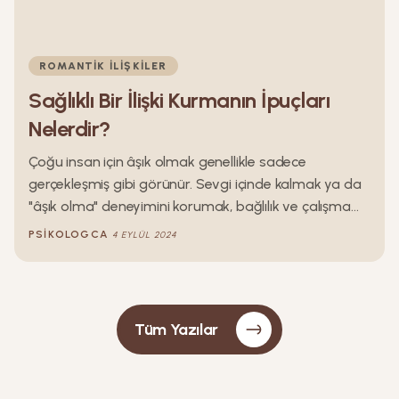
ROMANTIK İLIŞKILER
Sağlıklı Bir İlişki Kurmanın İpuçları
Nelerdir?
Çoğu insan için âşık olmak genellikle sadece
gerçekleşmiş gibi görünür. Sevgi içinde kalmak ya da
"âşık olma" deneyimini korumak, bağlılık ve çalışma
gerektirir. Yine de ödülleri göz önüne alındığında,
PSIKOLOGCA
4 EYLÜL 2024
çabaya değer. Sağlıklı, güvenli bir romantik ilişki, iyi ve
kötü zamanlarda hayatınızda sürekli bir destek ve
mutluluk kaynağı olarak hizmet edebilir ve
sağlığınızın tüm yönlerini güçlendirebilir. Aşka düşme
Tüm Yazılar
deneyiminizi korumak veya yeniden canlandırmak için
şimdi adımlar atarak, bir ömür boyu bile süren
anlamlı bir ilişki kurabilirsiniz.