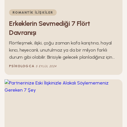
ROMANTIK İLIŞKILER
Erkeklerin Sevmediği 7 Flört
Davranışı
Flörtleşmek, ilişki, çoğu zaman kafa karıştırıcı, hayal
kırıcı, heyecanlı, unutulmaz ya da bir milyon farklı
durum gibi olabilir. Birisiyle gelecek planladığınız için
flört etmeniz, sadece eğlence amaçlı flört etmeniz
PSIKOLOGCA
5 EYLÜL 2024
ya da hali hazırdaki bir ilişki içerisinde partnerinizle
flört etmeniz, flörtünüzün size nasıl tepki
verebileceğini değiştirecektir. Kadınların flört olarak
yaptıkları ancak erkeklerin hoşlanmadıkları birçok
durum var. Bunun sebebi karşı taraf tarafından flört
olarak algılanmayışı olabilir