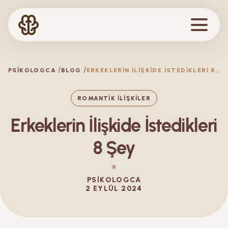
E
RKEKLERIN İLIŞKIDE İSTEDIKLERI 8 ŞEY
PSIKOLOGCA
BLOG
ROMANTIK İLIŞKILER
Erkeklerin İlişkide İstedikleri
8 Şey
PSIKOLOGCA
2 EYLÜL 2024