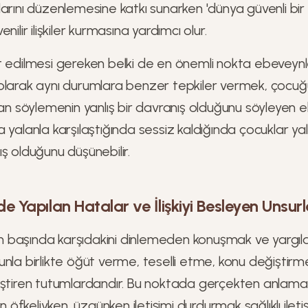
arını düzenlemesine katkı sunarken 'dünya güvenli bir y
nilir ilişkiler kurmasına yardımcı olur.
 edilmesi gereken belki de en önemli nokta ebeveynler
olarak aynı durumlara benzer tepkiler vermek, çocu
lan söylemenin yanlış bir davranış olduğunu söyleyen
 yalanla karşılaştığında sessiz kaldığında çocuklar y
ş olduğunu düşünebilir.
lerde Yapılan Hatalar ve İlişkiyi Besleyen Unsur
ının başında karşıdakini dinlemeden konuşmak ve yargı
nla birlikte öğüt verme, teselli etme, konu değiştirme
eştiren tutumlardandır. Bu noktada gerçekten anlamay
in öfkeliyken, üzgünken iletişimi durdurmak sağlıklı ile