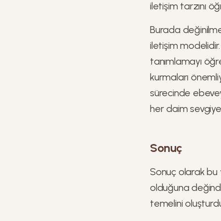
iletişim tarzını ö
Burada değinilme
iletişim modelidi
tanımlamayı öğren
kurmaları önemliy
sürecinde ebevey
her daim sevgiye 
Sonuç
Sonuç olarak bu ya
olduğuna değindik 
temelini oluşturd