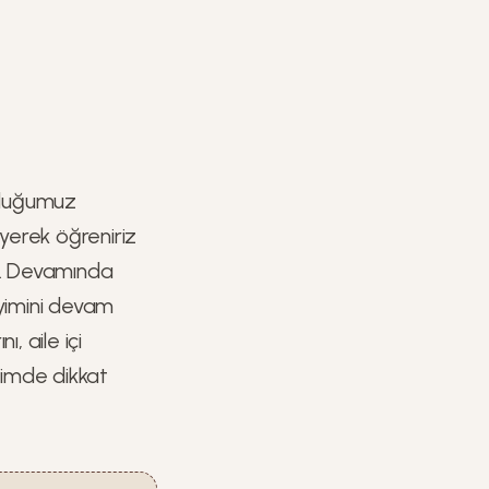
unduğumuz
leyerek öğreniriz
dir. Devamında
eyimini devam
ı, aile içi
işimde dikkat