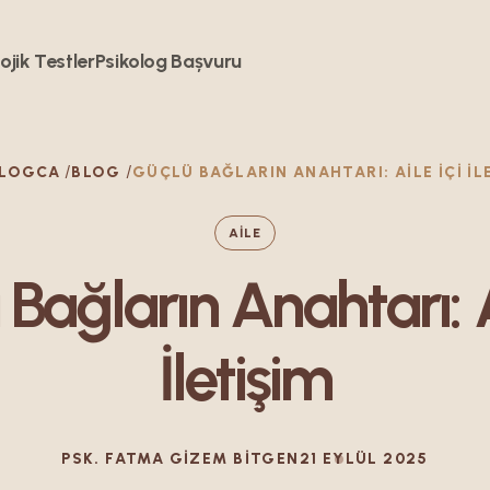
ojik Testler
Psikolog Bașvuru
OLOGCA
BLOG
GÜÇLÜ BAĞLARIN ANAHTARI: AILE İÇI İL
AILE
Bağların Anahtarı: A
İletişim
PSK.
FATMA GIZEM
BITGEN
21 EYLÜL 2025