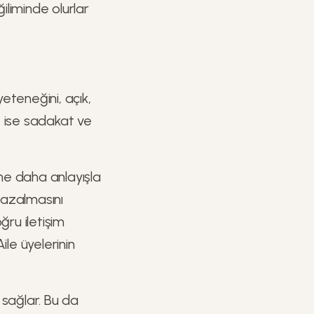
ğiliminde olurlar
eteneğini, açık,
e ise sadakat ve
rine daha anlayışla
 azalmasını
ğru iletişim
ile üyelerinin
ı sağlar. Bu da