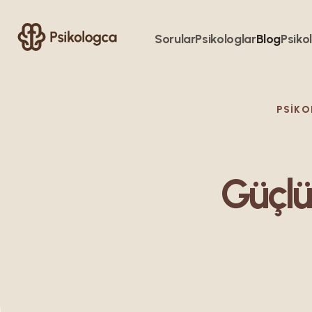
Sorular
Psikologlar
Blog
Psikol
PSIK
Güçlü 