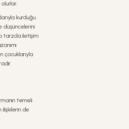
olurlar.
larıyla kurduğu
e düşüncelerini
 tarzda iletişim
azanımı
n çocuklarıyla
adır.
kurmanın temeli
lişkilerin de