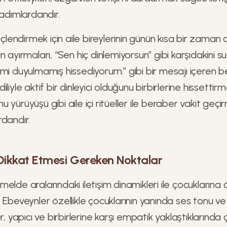
 adımlardandır.
üçlendirmek için aile bireylerinin günün kısa bir zaman d
 ayırmaları, “Sen hiç dinlemiyorsun” gibi karşıdakini su
mi duyulmamış hissediyorum.” gibi bir mesajı içeren ben
liyle aktif bir dinleyici olduğunu birbirlerine hissettir
yürüyüşü gibi aile içi ritüeller ile beraber vakit geçirm
dandır.
Dikkat Etmesi Gereken Noktalar
elde aralarındaki iletişim dinamikleri ile çocuklarına ö
 Ebeveynler özellikle çocuklarının yanında ses tonu v
er, yapıcı ve birbirlerine karşı empatik yaklaştıklarınd