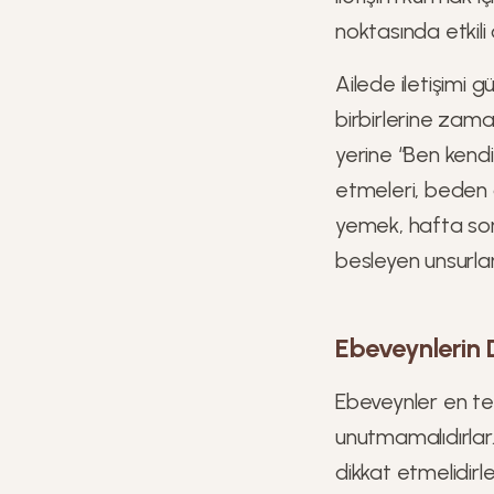
noktasında etkili
Ailede iletişimi g
birbirlerine zaman
yerine “Ben kendi
etmeleri, beden di
yemek, hafta sonu 
besleyen unsurlar
Ebeveynlerin 
Ebeveynler en tem
unutmamalıdırlar.
dikkat etmelidirl