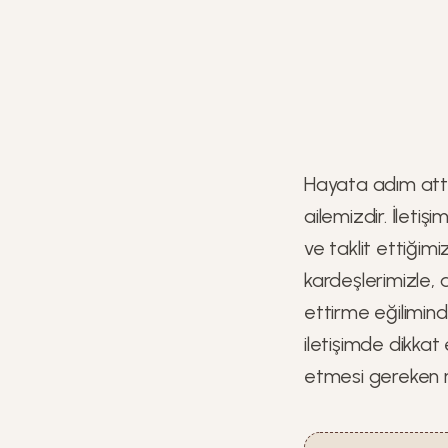
Hayata adım attığ
ailemizdir. İletiş
ve taklit ettiğimi
kardeşlerimizle, 
ettirme eğiliminde 
iletişimde dikkat
etmesi gereken n