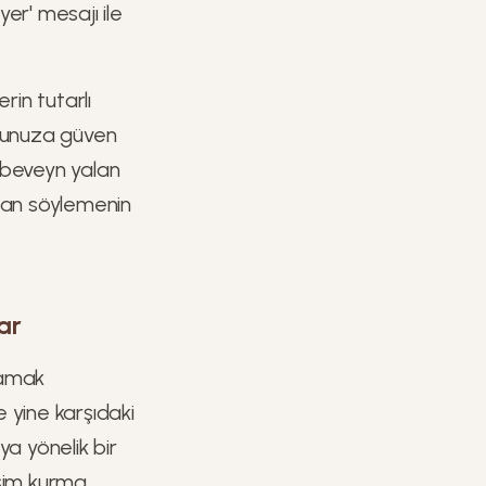
er' mesajı ile
in tutarlı
ğunuza güven
 ebeveyn yalan
alan söylemenin
lar
lamak
 yine karşıdaki
a yönelik bir
tişim kurma