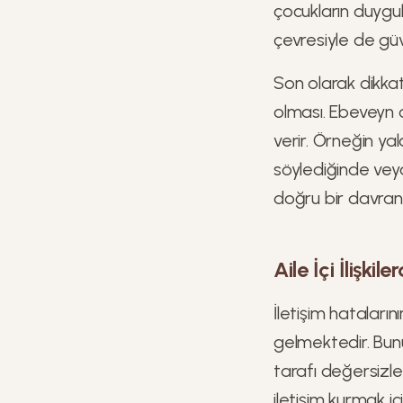
çocukların duygul
çevresiyle de güve
Son olarak dikkat
olması. Ebeveyn 
verir. Örneğin ya
söylediğinde veya
doğru bir davranı
Aile İçi İlişki
İletişim hatalar
gelmektedir. Bunu
tarafı değersizl
iletişim kurmak iç