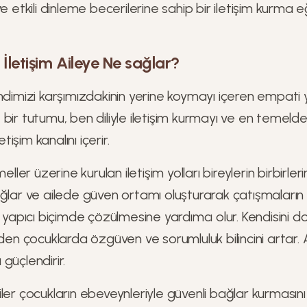
e etkili dinleme becerilerine sahip bir iletişim kurma e
ı İletişim Aileye Ne sağlar?
ndimizi karşımızdakinin yerine koymayı içeren empati y
bir tutumu, ben diliyle iletişim kurmayı ve en temeld
etişim kanalını içerir.
meller üzerine kurulan iletişim yolları bireylerin birbirle
ağlar ve ailede güven ortamı oluşturarak çatışmaların
n yapıcı biçimde çözülmesine yardımcı olur. Kendisini do
eden çocuklarda özgüven ve sorumluluk bilincini artar. A
ı güçlendirir.
işkiler çocukların ebeveynleriyle güvenli bağlar kurmasın