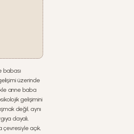
ne babası
 gelişimi üzerinde
likle anne baba
ikolojik gelişimini
uşmak değil, aynı
ıya dayalı,
a çevresiyle açık,