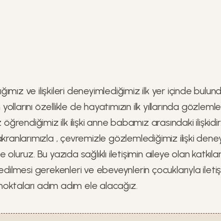
ımız ve ilişkileri deneyimlediğimiz ilk yer içinde bul
im yollarını özellikle de hayatımızın ilk yıllarında gözlem
z öğrendiğimiz ilk ilişki anne babamız arasındaki ilişki
akranlarımızla , çevremizle gözlemlediğimiz ilişki den
oluruz. Bu yazıda sağlıklı iletişimin aileye olan katkıların
 edilmesi gerekenleri ve ebeveynlerin çocuklarıyla ilet
oktaları adım adım ele alacağız.