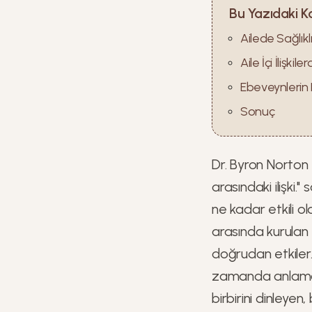
Bu Yazıdaki K
Ailede Sağlıkl
Aile İçi İlişki
Ebeveynlerin
Sonuç
Dr. Byron Norton
arasındaki ilişki."
ne kadar etkili o
arasında kurulan sa
doğrudan etkiler.
zamanda anlamak 
birbirini dinleyen