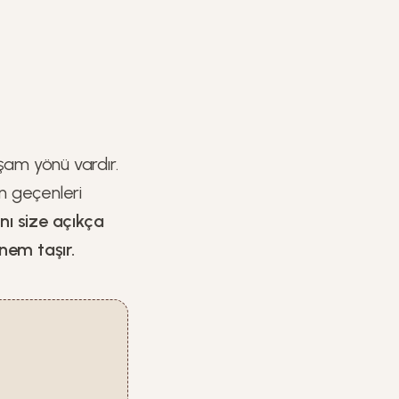
şam yönü vardır.
n geçenleri
ını size açıkça
nem taşır.