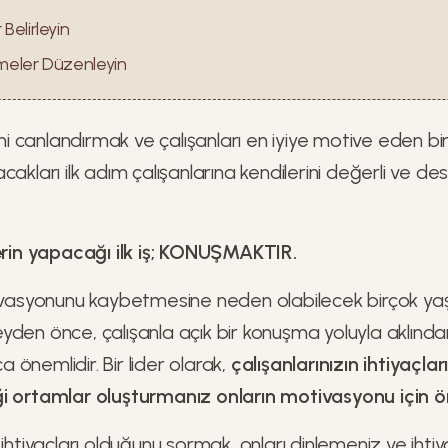
Belirleyin
meler Düzenleyin
rini canlandırmak ve çalışanları en iyiye motive eden b
cakları ilk adım çalışanlarına kendilerini değerli ve d
lerin yapacağı ilk iş; KONUŞMAKTIR.
tivasyonunu kaybetmesine neden olabilecek birçok ya
yden önce, çalışanla açık bir konuşma yoluyla aklında
önemlidir. Bir lider olarak,
çalışanlarınızın ihtiyaçlar
i ortamlar oluşturmanız onların motivasyonu için ö
 ihtiyaçları olduğunu sormak, onları dinlemeniz ve ihtiy