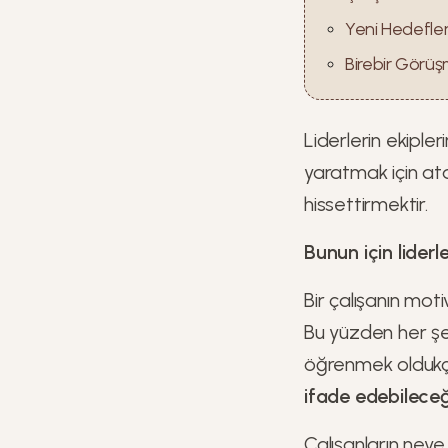
Yeni Hedefler 
Birebir Görüş
Liderlerin ekiple
yaratmak için ata
hissettirmektir.
Bunun için lider
Bir çalışanın mo
Bu yüzden her şe
öğrenmek oldukça 
ifade edebileceğ
Çalışanların neye