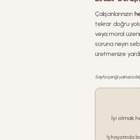
Çalışanlarınızın
he
tekrar doğru yola
veya moral üzerin
soruna neyin seb
üretmenize yardı
Sayfa içeriği yalnızca bi
İyi olmak h
İş hayatında ba