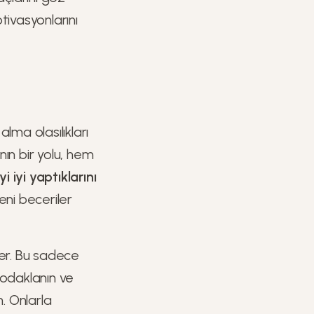
ivasyonlarını
lma olasılıkları
nın bir yolu, hem
i iyi yaptıklarını
eni beceriler
ter. Bu sadece
n odaklanın ve
n. Onlarla