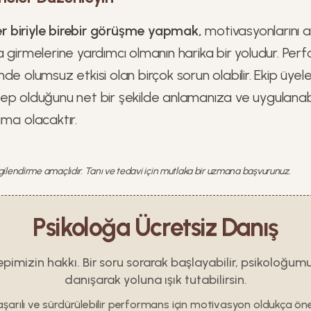
r biriyle birebir görüşme yapmak,
motivasyonlarını a
 girmelerine yardımcı olmanın harika bir yoludur. Per
de olumsuz etkisi olan birçok sorun olabilir. Ekip üyel
ep olduğunu net bir şekilde anlamanıza ve uygulanab
mcı olacaktır.
lgilendirme amaçlıdır. Tanı ve tedavi için mutlaka bir uzmana başvurunuz.
Psikoloğa Ücretsiz Danış
epimizin hakkı. Bir soru sorarak başlayabilir, psikoloğum
danışarak yoluna ışık tutabilirsin.
şarılı ve sürdürülebilir performans için motivasyon oldukça öne