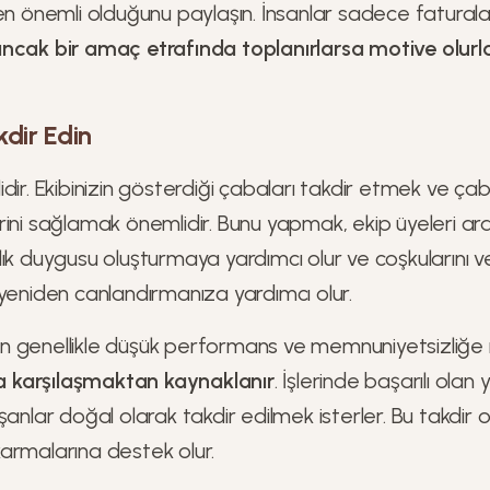
en önemli olduğunu paylaşın. İnsanlar sadece faturala
ncak bir amaç etrafında toplanırlarsa motive olurla
kdir Edin
dir. Ekibinizin gösterdiği çabaları takdir etmek ve çab
ini sağlamak önemlidir. Bunu yapmak, ekip üyeleri ara
ık duygusu oluşturmaya yardımcı olur ve coşkularını v
 yeniden canlandırmanıza yardımcı olur.
n genellikle düşük performans ve memnuniyetsizliğe
rla karşılaşmaktan kaynaklanır
. İşlerinde başarılı olan
anlar doğal olarak takdir edilmek isterler. Bu takdir on
armalarına destek olur.