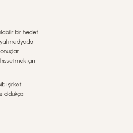
ılabilir bir hedef
sosyal medyada
 sonuçlar
 hissetmek için
ibi şirket
de oldukça