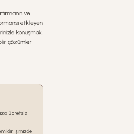
rtırmanın ve
formansı etkileyen
erinizle konuşmak,
ilir çözümler
uza ücretsiz
mlidir. İşimizde