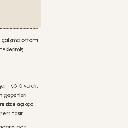
ir çalışma ortamı
esteklenmiş
şam yönü vardır.
n geçenleri
ını size açıkça
nem taşır.
açlarını göz