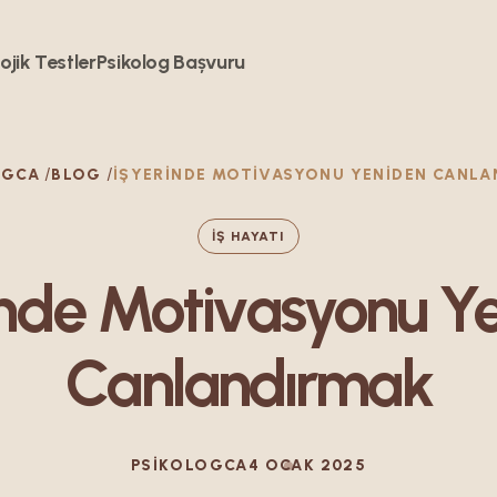
ojik Testler
Psikolog Bașvuru
OGCA
BLOG
İŞYERINDE MOTIVASYONU YENIDEN CANL
İŞ HAYATI
inde Motivasyonu Y
Canlandırmak
PSIKOLOGCA
4 OCAK 2025