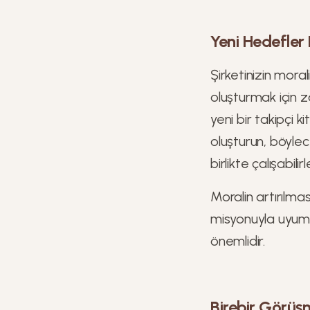
Yeni Hedefler B
Şirketinizin morali
oluşturmak için z
yeni bir takipçi k
oluşturun, böylec
birlikte çalışabilirl
Moralin artırılması
misyonuyla uyuml
önemlidir.
Birebir Görüş