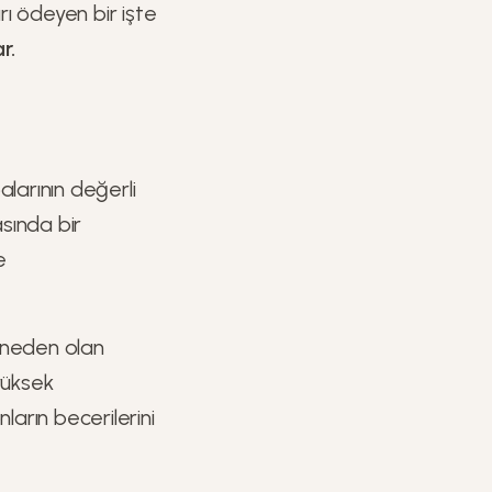
rı ödeyen bir işte
r.
alarının değerli
sında bir
e
 neden olan
 yüksek
ların becerilerini