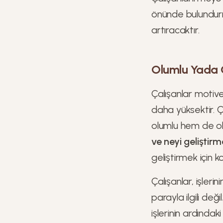
önünde bulundurm
artıracaktır.
Olumlu Yada O
Çalışanlar motive
daha yüksektir. Ç
olumlu hem de olum
ve neyi geliştirme
geliştirmek için k
Çalışanlar, işler
parayla ilgili değil
işlerinin ardında