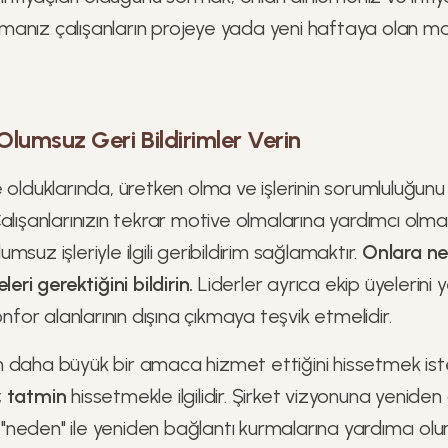
anız çalışanların projeye yada yeni haftaya olan mot
lumsuz Geri Bildirimler Verin
 olduklarında, üretken olma ve işlerinin sorumluluğunu a
alışanlarınızın tekrar motive olmalarına yardımcı olma
suz işleriyle ilgili geribildirim sağlamaktır.
Onlara ney
leri gerektiğini bildirin.
Liderler ayrıca ekip üyelerini y
onfor alanlarının dışına çıkmaya teşvik etmelidir.
inin daha büyük bir amaca hizmet ettiğini hissetmek is
;
tatmin
hissetmekle ilgilidir. Şirket vizyonuna yenide
ki "neden" ile yeniden bağlantı kurmalarına yardımcı olu