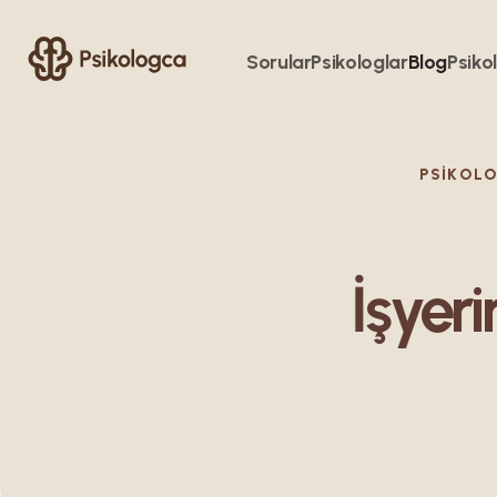
Sorular
Psikologlar
Blog
Psikol
PSIKOL
İşyer