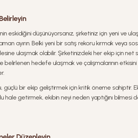
elirleyin
nin eskidiğini düşünüyorsanız, şirketiniz için yeni ve ulaş
aman ayırın. Belki yeni bir satış rekoru kırmak veya 
itlesine ulaşmak olabilir. Şirketinizdeki her ekip için net
e belirlenen hedefe ulaşmak ve çalışmalarının etkisini
er.
, güçlü bir ekip geliştirmek için kritik öneme sahiptir. Ek
u hale getirmek, ekibin neyi neden yaptığını bilmesi 
meler Düzenleyin