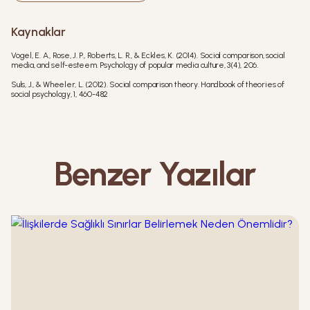
Kaynaklar
Vogel, E. A., Rose, J. P., Roberts, L. R., & Eckles, K. (2014). Social comparison, social
media, and self-esteem. Psychology of popular media culture, 3(4), 206.
Suls, J., & Wheeler, L. (2012). Social comparison theory. Handbook of theories of
social psychology, 1, 460-482
Benzer Yazılar