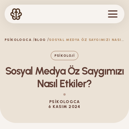
S
OSYAL MEDYA ÖZ SAYGIMIZI NASIL ETKILER?
PSIKOLOGCA
BLOG
PSIKOLOJI
Sosyal Medya Öz Saygımızı
Nasıl Etkiler?
PSIKOLOGCA
6 KASIM 2024