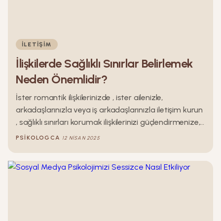
İLETIŞIM
İlişkilerde Sağlıklı Sınırlar Belirlemek
Neden Önemlidir?
İster romantik ilişkilerinizde , ister ailenizle,
arkadaşlarınızla veya iş arkadaşlarınızla iletişim kurun
, sağlıklı sınırları korumak ilişkilerinizi güçlendirmenize,
sağlıksız bağlardan kaçınmanıza ve öz saygınızı
PSIKOLOGCA
12 NISAN 2025
iyileştirmenize yardımcı olur.