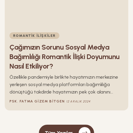
ROMANTIK İLIŞKILER
Çağımızın Sorunu Sosyal Medya
Bağımlılığı Romantik İlişki Doyumunu
Nasıl Etkiliyor?
Özellikle pandemiyle birlikte hayatımızın merkezine
yerleşen sosyal medya platformları bağımlılığa
dönüştüğü takdirde hayatımızın pek çok alanını
olumsuz etkileyebileceği gibi romantik ilişkileri de
PSK.
FATMA GIZEM
BITGEN
12 ARALIK 2024
olumsuz etkilemektedir ve romantik ilişki doyumunda
negatif etkiye sebep olabilmektedir. Bu blog yazısı ile
sosyal medya bağımlılığı ve romantik ilişki doyumu
kavramlarını yakından inceleyeceğiz ve daha sağlıklı