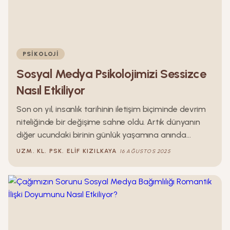
PSIKOLOJI
Sosyal Medya Psikolojimizi Sessizce
Nasıl Etkiliyor
Son on yıl, insanlık tarihinin iletişim biçiminde devrim
niteliğinde bir değişime sahne oldu. Artık dünyanın
diğer ucundaki birinin günlük yaşamına anında
tanıklık edebiliyor, tanımadığımız kişilerin başarılarını,
UZM. KL. PSK.
ELIF
KIZILKAYA
16 AĞUSTOS 2025
seyahatlerini, hatta kahvaltılarını görebiliyoruz.
Sosyal medya, bu anlamda fiziksel mesafeyi
neredeyse ortadan kaldıran bir köprü işlevi görüyor.