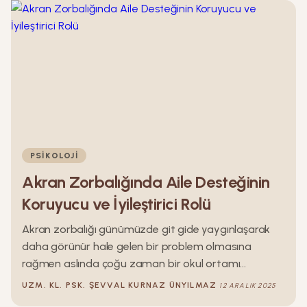
PSIKOLOJI
Akran Zorbalığında Aile Desteğinin
Koruyucu ve İyileştirici Rolü
Akran zorbalığı günümüzde git gide yaygınlaşarak
daha görünür hale gelen bir problem olmasına
rağmen aslında çoğu zaman bir okul ortamı
problemi olarak gözlemlenir. Sınıf ortamı, öğretmenin
UZM. KL. PSK.
ŞEVVAL
KURNAZ ÜNYILMAZ
12 ARALIK 2025
tutumları ve arkadaş gruplarının etkisi çokça ele alınır;