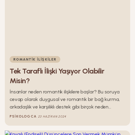
ROMANTIK İLIŞKILER
Tek Taraflı İlişki Yaşıyor Olabilir
Misin?
İnsanlar neden romantik ilişkilere başlar? Bu soruya
cevap olarak duygusal ve romantik bir bağ kurma,
arkadaşlık ve karşılıklı destek gibi birçok neden
sayılabilir. Önemli bir nokta ise bu sayılanların karşılıklı
PSIKOLOGCA
23 HAZIRAN 2024
olması gerektiğidir. Eğer bir ilişkide bir taraf kendisini
yalnız ve eksik hissediyorsa, bu sayılanlar karşılıklı