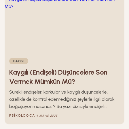
olarak gerçekleşmiyor demektir. Bu tür ilişkiler ise tek
taraflı ilişkiler olarak adlandırılır.
KAYGI
Kaygılı (Endişeli) Düşüncelere Son
Vermek Mümkün Mü?
Sürekli endişeler, korkular ve kaygılı düşüncelerle,
özellikle de kontrol edemediğiniz şeylerle ilgili olarak
boğuşuyor musunuz ? Bu yazı dizisiyle endişeli
zihninizi sakinleştirmenize, kaygıyı hafifletmenize ve
PSIKOLOGCA
4 MAYIS 2025
olumsuz düşünceleri sonlandırmanıza yardımcı
olmaya çalışacağız.