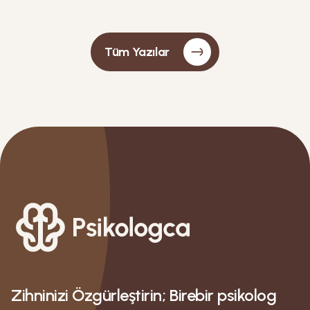
ancak bir çocuğun en temel güven kaynağı olan aile
ortamının bu süreçteki belirleyici etkisi birçok
çalışmada olması gerektiği gibi incelenmemiştir.
Tüm Yazılar
Ancak çocuğun zorbalığa karşı gösterdiği güç,
zorbalığı raporlama yatkınlığı ve yaşamakta olduğu
olumsuz deneyimleri işleyebilme kapasitesi doğrudan
olarak ailesiyle olan ilişkisiyle bağlantılı haldedir.
Zihninizi Özgürleştirin; Birebir psikolog