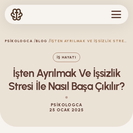
İ
ŞTEN AYRILMAK VE İŞSIZLIK STRESI İLE NASIL BAŞA ÇIKILIR?
PSIKOLOGCA
BLOG
İŞ HAYATI
İşten Ayrılmak Ve İşsizlik
Stresi İle Nasıl Başa Çıkılır?
PSIKOLOGCA
25 OCAK 2025