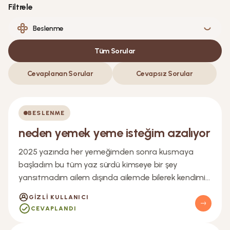
Filtrele
Tüm Sorular
Cevaplanan Sorular
Cevapsız Sorular
BESLENME
neden yemek yeme isteğim azalıyor
2025 yazında her yemeğimden sonra kusmaya
başladım bu tüm yaz sürdü kimseye bir şey
yansıtmadım ailem dışında ailemde bilerek kendimi
kusturduğumu düşünerek bana daha çok yemek
GIZLI KULLANICI
yediriyordu eylül ayına geldikten sonra hâlâ devam
CEVAPLANDI
ettiğini görünce ailem ciddiye aldı ve bir hastaneye
göründük o zaman enfeksiyon dediler bi şekilde