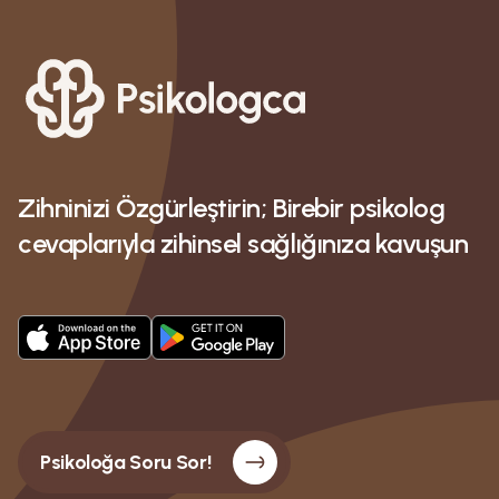
zayiflama sureci zor olavak gibi sinav sonucu
beklemek bile ayri stres bende hal boyle olunca
sadece yedim artik nereye kadar boyle giderse
Zihninizi Özgürleştirin; Birebir psikolog
cevaplarıyla zihinsel sağlığınıza kavuşun
Psikoloğa Soru Sor!